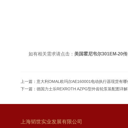
如有相关需求请点击：
美国霍尼韦尔301EM-2
上一篇：
意大利OMAL欧玛尔AE160001电动执行器现货有
下一篇：
德国力士乐REXROTH AZPG型外齿轮泵装配图详解
上海韬世实业发展有限公司