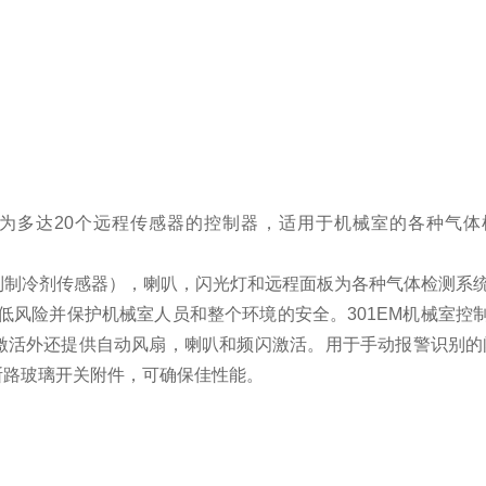
可作为多达20个远程传感器的控制器，适用于机械室的各种气体检
列制冷剂传感器），喇叭，闪光灯和远程面板为各种气体检测系
地降低风险并保护机械室人员和整个环境的安全。301EM机械
手动风扇激活外还提供自动风扇，喇叭和频闪激活。用于手动报警识
个断路玻璃开关附件，可确保佳性能。