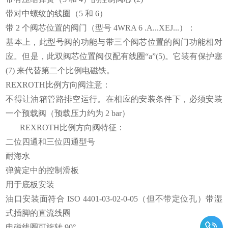
带对中螺纹的线圈（5 和 6）
带 2 个阀芯位置的阀门（型号 4WRA 6 .A...XEJ...）：
基本上，此型号阀的功能与带三个阀芯位置的阀门功能相对
应。但是，此双阀芯位置阀仅配有线圈“a”(5)。它装有保护塞
(7) 来代替第二个比例电磁铁。
REXROTH比例方向阀注意：
不得让油箱管路排空运行。在相应的安装条件下，必须安装
一个预载阀（预载压力约为 2 bar）
REXROTH比例方向阀特征：
二位四通和三位四通型号
耐海水
弹簧定中的控制滑板
用于底板安装
油口安装面符合 ISO 4401-03-02-0-05（但不带定位孔）带湿
式插脚的直流线圈
电磁线圈可旋转 90°