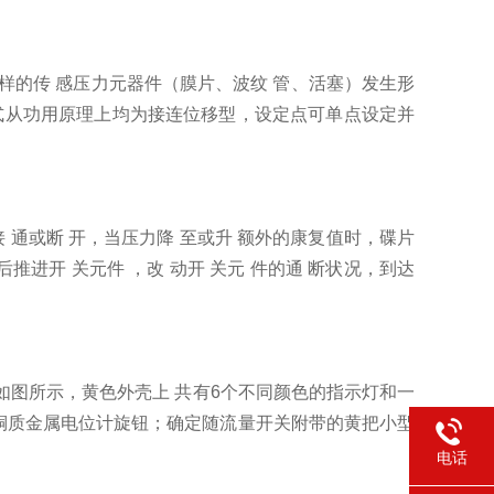
同样的传 感压力元器件（膜片、波纹 管、活塞）发生形
方式从功用原理上均为接连位移型，设定点可单点设定并
 通或断 开，当压力降 至或升 额外的康复值时，碟片
进开 关元件 ，改 动开 关元 件的通 断状况，到达
如图所示，黄色外壳上 共有6个不同颜色的指示灯和一
铜质金属电位计旋钮；确定随流量开关附带的黄把小型
电话