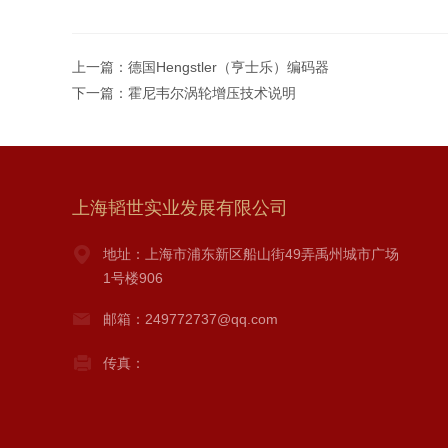
上一篇：
德国Hengstler（亨士乐）编码器
下一篇：
霍尼韦尔涡轮增压技术说明
上海韬世实业发展有限公司
地址：上海市浦东新区船山街49弄禹州城市广场
1号楼906
邮箱：249772737@qq.com
传真：