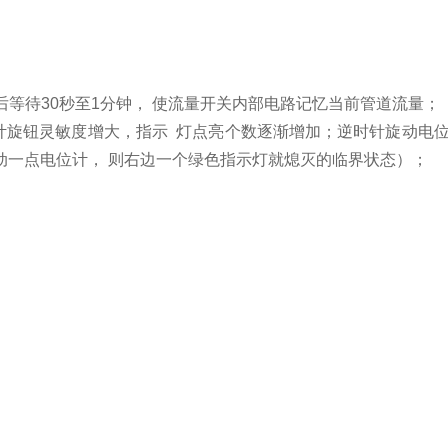
后等待30秒至1分钟， 使流量开关内部电路记忆当前管道流量；
位计旋钮灵敏度增大，指示 灯点亮个数逐渐增加；逆时针旋动电
动一点电位计， 则右边一个绿色指示灯就熄灭的临界状态）；