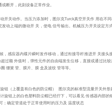
通或断开，此刻设备正常作业。
动开关动作。当压力添加时，图尔克Turck真空开关作 用在不
终究发动上端的微动开 关，使电 信号输出。机械压力开关设定
候，感应器内碟片瞬时发作移动，通过衔接导杆推进开 关接头接
超过额 外值时，弹性元件的自由端发生位移，直接或通过比较后推
圈 绷簧 管、膜片、膜 盒及波纹 管等等。
节旋钮（上覆盖有白色的防尘帽） 图尔克的标准型流量开关外形
位计旋钮上的白色塑料防尘帽已经拧下，可以看见 传感器内部的
可；确定管道处于正常使用时的压力及 温度状态