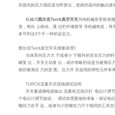
控器内的压力感应器当即复位，使操控器内的触点接
机械式
图尔克Turck真空开关
为纯机械形变致使微
变，将向 上移动，通 过栏杆绷簧等 等机械构造，
多可到达3个不一样的设定点。
图尔克Turck真空开关测量原理
当体系内压力大 于或者小 于额外的安全压力的时
瞬复 位，开关主动复 位，或许简略的说是当被测压力
操控被测压 力的意 图。压力开 关选用的弹性元件有单
TURCK流量开关现场调试说明
开关量或继电器输出 流量状态指示灯 电位计调
个电位计调节旋钮。 调试前需要做的准备：保证电
螺丝刀在手 边，或者与小型螺丝刀尺寸相同的工具也