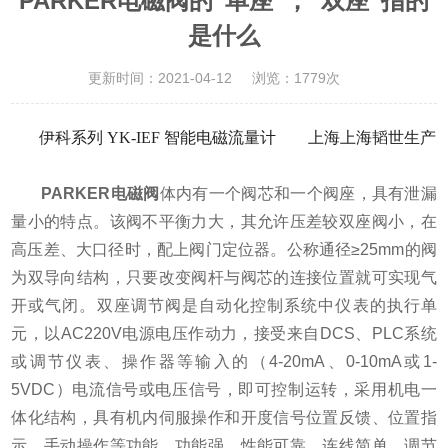
PARKER电磁阀的“单座”，“双座”指的
是什么
更新时间：2021-04-12
浏览：1779次
伊科系列
YK-IEF 智能电磁流量计 上海上海韬世生产
PARKER电磁阀
体内有一个阀芯和一个阀座，具有泄漏
量小的特点。该阀不平衡力大，其允许压差较双座阀小，在
高压差、大口径时，配上阀门定位器。公称通径≥25mm的阀
为双导向结构，只要改变阀杆与阀芯的连接位置就可实现气
开或气闭。双座调节阀是自动化控制系统中仪表的执行单
元，以AC220V电源电压作动力，接受来自DCS、PLC系统
或调节仪表、操作器等输入的（4-20mA、0-10mA或1-
5VDC）电流信号或电压信号，即可控制运转，采用机电一
体化结构，具有机内伺服操作和开度信号位置反馈、位置指
示、手动操作等功能，功能强、性能可靠、连线简单、调节