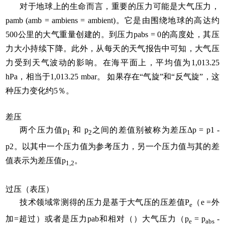
对于地球上的生命而言，重要的压力可能是大气压力，
pamb (amb = ambiens = ambient)。它是由围绕地球的高达约
500公里的大气重量创建的。到压力pabs = 0的高度处，其压
力大小持续下降。此外，从每天的天气报告中可知，大气压
力受到天气波动的影响。在海平面上，平均值为1,013.25
hPa，相当于1,013.25 mbar。 如果存在“气旋”和“反气旋”，这
种压力变化约5％。
差压
两个压力值p
和 p
之间的差值别被称为差压Δp = p1 -
1
2
p2。以其中一个压力值为参考压力，另一个压力值与其的差
值表示为差压值p
。
1,2
过压（表压）
技术领域常测得的压力是基于大气压的压差值P
（e =外
e
加=超过）或者是压力pab和相对（）大气压力（p
= p
-
e
abs