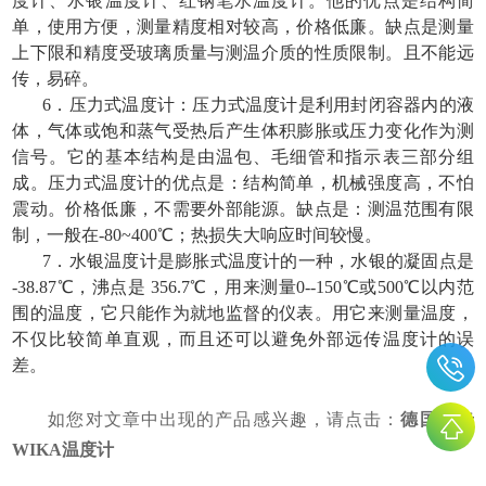
度计、水银温度计、红钢笔水温度计。他的优点是结构简
单，使用方便，测量精度相对较高，价格低廉。缺点是测量
上下限和精度受玻璃质量与测温介质的性质限制。且不能远
传，易碎。
6．压力式温度计：压力式温度计是利用封闭容器内的液
体，气体或饱和蒸气受热后产生体积膨胀或压力变化作为测
信号。它的基本结构是由温包、毛细管和指示表三部分组
成。压力式温度计的优点是：结构简单，机械强度高，不怕
震动。价格低廉，不需要外部能源。缺点是：测温范围有限
制，一般在-80~400℃；热损失大响应时间较慢。
7．水银温度计是膨胀式温度计的一种，水银的凝固点是
-38.87℃，沸点是 356.7℃，用来测量0--150℃或500℃以内范
围的温度，它只能作为就地监督的仪表。用它来测量温度，
不仅比较简单直观，而且还可以避免外部远传温度计的误
差。
如您对文章中出现的产品感兴趣，请点击：
德国威卡
WIKA温度计