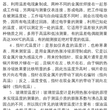
器。利用温差电现象制成。两种不同的金属丝焊接在一起形
成工作端，另两端与测量仪表连接，形成电路。把工作端放
在被测温度处，工作端与自由端温度不同时，就会出现电动
势，因而有电流通过回路。通过电学量的测量，利用已知处
的温度，就可以测定另一处的温度。它适用于温差较大的两
种物质之间，多用于高温和低浊测量。有的温差电偶能测量
高达3000℃的高温，有的能测接近绝对零度的低温。
4．指针式温度计：是形如仪表盘的温度计，也称寒暑
表，用来测室温，是用金属的热胀冷缩原理制成的。它是以
双金属片做为感温元件，用来控制指针。双金属片通常是用
铜片和铁片铆在一起，且铜片在左，铁片在右。由于铜的热
胀冷缩效果要比铁明显的多，因此当温度升高时，铜片牵拉
铁片向右弯曲，指针在双金属片的带动下就向右偏转（指向
高温）；反之，温度变低，指针在双金属片的带动下就向左
偏转（指向低温）。
5．玻璃管温度计：玻璃管温度计是利用热胀冷缩的原理
来实现温度的测量的。由于测温介质的膨胀系数与沸点及凝
固点的不同，所以我们常见的玻璃管温度计主要有：煤油温