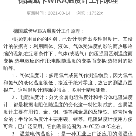
德国威卡WIKA温度计工作原理
更新时间：2021-09-14
浏览：1732次
德国威卡WIKA温度计
工作原理：
根据使用目的的区别，已设计制造出多种温度计。其设
计的依据有：利用固体、液体、气体受温度的影响而热胀冷
缩的现象;在定容条件下，气体(或蒸气）的压强因区别温度而
变换;热电效应的作用;电阻随温度的变换而变换;热辐射的影
响等。
1．气体温度计：多用氢气或氦气作测温物质，因为氢气
和氦气的液化温度很低，接近于绝对零度，故它的测温范围
很广。这种温度计精确度很高，多用于精密测量。
2．电阻温度计：分为金属电阻温度计和半导体电阻温度
计，都是根据电阻值随温度的变化这一特性制成的。金属温
度计主要有用铂、金、铜、镍等纯金属的及铑铁、磷青铜合
金的；半导体温度计主要用碳、锗等。电阻温度计使用方便
可靠，已广泛应用。它的测量范围为-260℃至600℃左右。
3．温差电偶温度计：是一种工业上广泛应用的测温仪