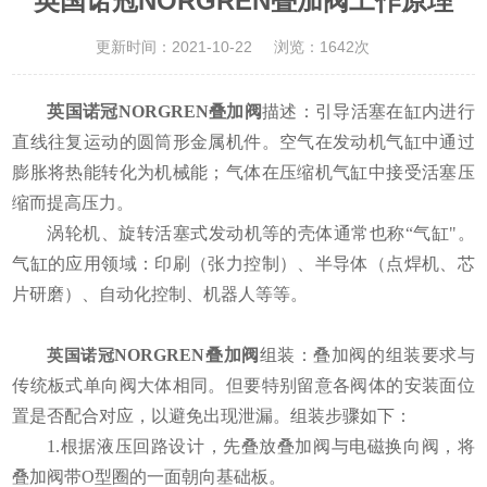
英国诺冠NORGREN叠加阀工作原理
更新时间：2021-10-22
浏览：1642次
英国诺冠NORGREN叠加阀
描述：引导活塞在缸内进行
直线往复运动的圆筒形金属机件。空气在发动机气缸中通过
膨胀将热能转化为机械能；气体在压缩机气缸中接受活塞压
缩而提高压力。
涡轮机、旋转活塞式发动机等的壳体通常也称“气缸"。
气缸的应用领域：印刷（张力控制）、半导体（点焊机、芯
片研磨）、自动化控制、机器人等等。
NORGREN叠加阀
组装：叠加阀的组装要求与
英国诺冠
传统板式单向阀大体相同。但要特别留意各阀体的安装面位
置是否配合对应，以避免出现泄漏。组装步骤如下：
1.根据液压回路设计，先叠放叠加阀与电磁换向阀，将
叠加阀带O型圈的一面朝向基础板。