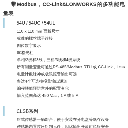
带Modbus，CC-Link&L
ON
W
ORKS
的多功能电
量表
54U / 54UC / 54UL
110 x 110 mm 面板尺寸
标准的螺丝端子连接
四位数字显示
60格光柱
单相/2线和3线，三相/3线和4线系统
所有测量变量可通过RS-485/Modbus RTU 或 CC-Link，L
W
ON
电量计数脉冲或极限报警输出可选
多达4个可选模拟量输出通道
编程锁能预防意外的配置变化
输入范围高达 480 Vac，1 A 或 5 A
CLSB系列
钳式传感器一触即合，便于安装在分电盘等既存设备
传感器内置过压钳制元件，因此输出开放时也很安全