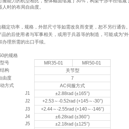
可搬能力的机型相比，整体幅面缩减了30%，构架干涉半径缩减了
器人时的布局自由度。
产品的额定功率，规格，外部尺寸等如需改良而变更，恕不另行通告
如果本产品的后使用者与军事相关，或用于兵器等的制造，可能成为
和办理所需的出口手续。
）
50的规格
型号
MR35-01
MR50-01
结构
关节型
自由度
7
动方式
AC伺服方式
J1
±2.88rad (±165°)
J2
+2.53～-0.52rad (+145～-30°)
J3
+2.44～-2.55rad (+140～-146°)
J4
±6.28rad (±360°)
J5
±2.18rad (±125°)