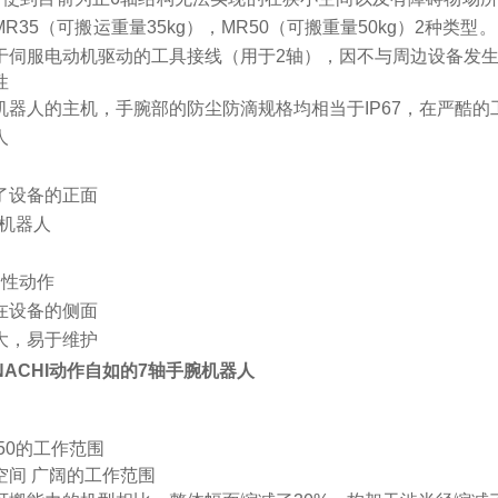
R35（可搬运重量35kg），MR50（可搬重量50kg）2种类
于伺服电动机驱动的工具接线（用于2轴），因不与周边设备发
性
机器人的主机，手腕部的防尘防滴规格均相当于IP67，在严酷
人
了设备的正面
轴机器人
柔性动作
在设备的侧面
大，易于维护
ACHI动作自如的7轴手腕机器人
R50的工作范围
空间 广阔的工作范围