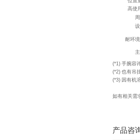
位置
高使
周
设
耐环境
主
(*1) 手
(*2) 也
(*3) 
如有相关需
产品咨