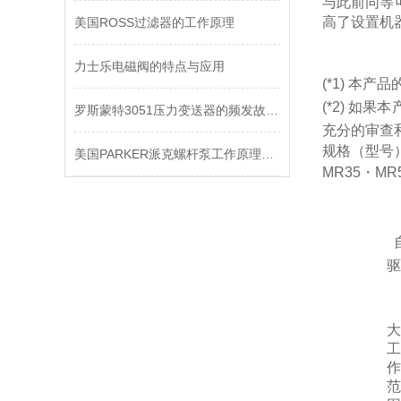
与此前同等
高了设置机
美国ROSS过滤器的工作原理
力士乐电磁阀的特点与应用
(*1) 本
(*2) 
罗斯蒙特3051压力变送器的频发故障分析
充分的审查
规格（型号
美国PARKER派克螺杆泵工作原理及常见问题处理
MR35・MR
驱
大
工
作
范