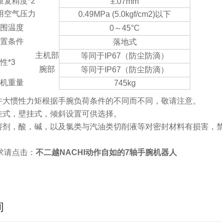
重复精度*2
±.07mm
用空气压力
0.49MPa (5.0kgf/cm2)以下
围温度
0～45°C
置条件
落地式
主机部
等同于IP67（防尘防滴）
性*3
腕部
等同于IP67（防尘防滴）
机重量
745kg
腕容许大惯性力矩根据手腕负荷条件的不同而不同，敬请注意。
有吊挂式，壁挂式，倾斜设置可供选择。
因有机溶剂，酸，碱，以及氯类与汽油类切削液等对密封材料有损害，
求请点击：
不二越NACHI动作自如的7轴手腕机器人
询