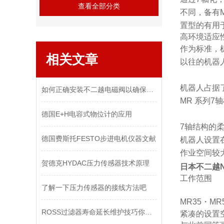
查看全部分类
不同，备有M
置型的有用
高环境适应
作为标准，
相关文章
以往的机器
机器人占据
如何正确安装不二越电磁阀以确保其正常工作？
MR 系列7
德国E+H电容式物位计的应用
7轴结构的
德国费斯托FESTO步进电机仪器文献
机器人设置
作业空间较
贺德克HYDAC压力传感器技术原理
日本不二越N
工作范围
了解一下压力传感器的接线方法吧
MR35・M
ROSS过滤器寿命延长维护技巧你知道有哪些么
紧凑的设置