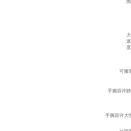
围
大
速
度
可搬
手腕容许静
手腕容许大惯