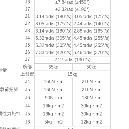
J6
±7.84rad (±450°)
J7
±3.32rad (±190°)
J1
3.14rad/s (180°/s)
3.05rad/s (175°/s)
J2
3.05rad/s (175°/s)
2.44rad/s (140°/s)
J3
3.14rad/s (180°/s)
2.88rad/s (165°/s)
J4
5.32rad/s (305°/s)
4.45rad/s (255°/s)
J5
5.32rad/s (305°/s)
4.45rad/s (255°/s)
J6
7.33rad/s (420°/s)
6.46rad/s (370°/s)
J7
2.27rad/s (130°/s)
腕部
35kg
50kg
重量
上臂部
15kg
J4
160N・m
210N・m
载荷扭矩
J5
160N・m
210N・m
J6
90N・m
130N・m
J4
16kg・m2
30kg・m2
性力矩*1
J5
16kg・m2
30kg・m2
J6
5kg・m2
12kg・m2