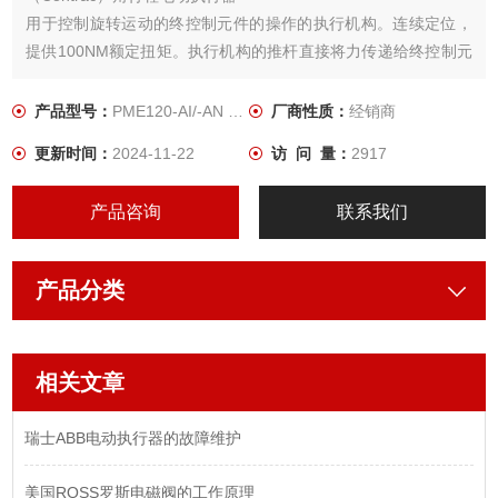
用于控制旋转运动的终控制元件的操作的执行机构。连续定位，
提供100NM额定扭矩。执行机构的推杆直接将力传递给终控制元
件
产品型号：
PME120-AI/-AN （Contrac）
厂商性质：
经销商
更新时间：
2024-11-22
访 问 量：
2917
产品咨询
联系我们
产品分类
相关文章
瑞士ABB电动执行器的故障维护
美国ROSS罗斯电磁阀的工作原理