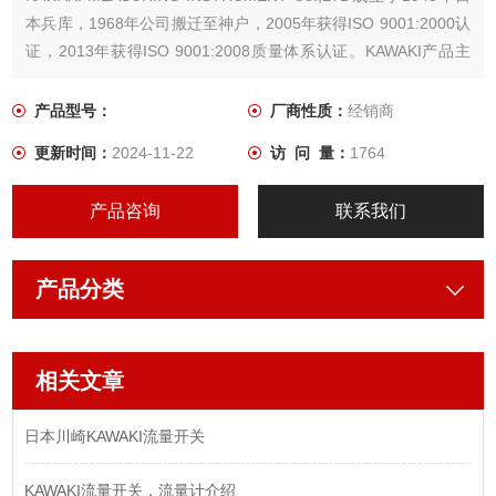
本兵库，1968年公司搬迁至神户，2005年获得ISO 9001:2000认
证，2013年获得ISO 9001:2008质量体系认证。KAWAKI产品主
要有瞬时流量计，机械式流量计，面积式流量计，金属面积式流
量计，高粘度流量计，流量开关，压力计及指示器等产品。
产品型号：
厂商性质：
经销商
更新时间：
2024-11-22
访 问 量：
1764
产品咨询
联系我们
产品分类
相关文章
日本川崎KAWAKI流量开关
KAWAKI流量开关，流量计介绍