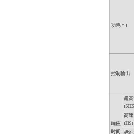
功耗＊1
控制输出
超高
(SHS
高速
(HS)
响应
时间
标准