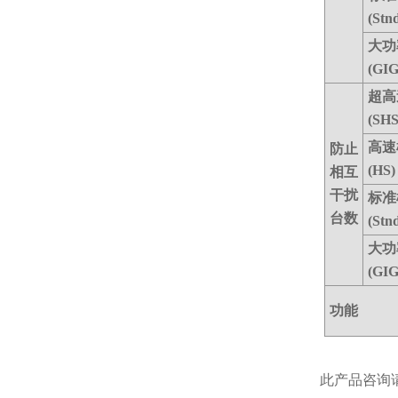
(Stn
大功
(GI
超高
(SHS
高速
防止
(HS)
相互
干扰
标准
台数
(Stn
大功
(GI
功能
此产品咨询