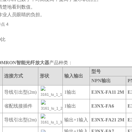
清楚地看到数值。
作业人员眼睛的负担。
D比
OMRON智能光纤放大器
产品种类：
型号
连接方式
形状
输入输出
NPN输出
P
导线引出型(2m)
1输出
E3NX-FA11 2M
E
省配线接插件
1输出
E3NX-FA6
E
导线引出型(2m)
输出+1输入
E3NX-FA21 2M
E
输出+1输入
E3NX-FA7
E