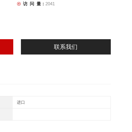
访 问 量：
2041
联系我们
进口