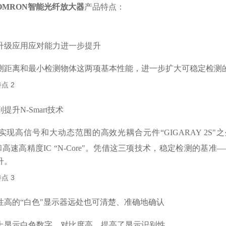
OMRON智能光纤放大器
产品特点：
升级应用应对能力进一步提升
测距离和最小检测物体这两项基本性能，进一步扩大可稳定检测
提升N-Smart技术
现高信号和大动态范围的高效光耦合元件“GIGARAY 2S"之外，
on" 和高速高精度IC “N-Core"。凭借这三项技术，稳定检测的
升。
性高的“白色"显示器远处也可清楚、准确地确认
上显示白色数字，对比度高，提高了显示识别性。