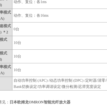
动作、复位：各1ms
d)
率模式
动作、复位：各16ms
GA)
速模式
0台
) ＊2
模式
10台
模式
10台
d)
率模式
10台
GA)
自动功率控制 (APC) /动态功率控制 (DPC) /定时器/清
Bank切换设定/功率调谐设定/微分检测/迟滞宽度设定
请见：
日本欧姆龙OMRON智能光纤放大器