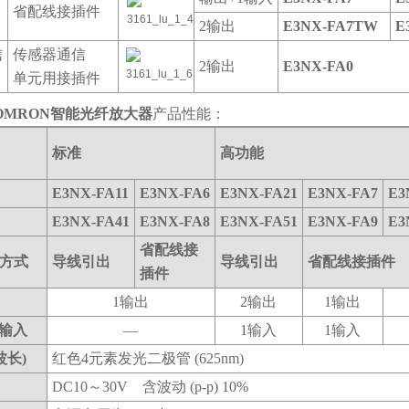
省配线接插件
2输出
E3NX-FA7TW
E
信
传感器通信
2输出
E3NX-FA0
单元用接插件
OMRON智能光纤放大器
产品性能：
标准
高功能
E3NX-FA11
E3NX-FA6
E3NX-FA21
E3NX-FA7
E3
E3NX-FA41
E3NX-FA8
E3NX-FA51
E3NX-FA9
E3
省配线接
方式
导线引出
导线引出
省配线接插件
插件
1输出
2输出
1输出
输入
―
1输入
1输入
波长)
红色4元素发光二极管 (625nm)
DC10～30V 含波动 (p-p) 10%