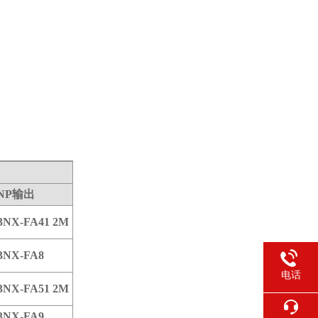
NP输出
3NX-FA41 2M
3NX-FA8
电话
3NX-FA51 2M
3NX-FA9