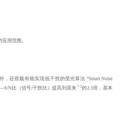
的应用范围。
还搭载有能实现低干扰的受光算法 “Smart Noise
＊2
基准——S/N比（信号/干扰比）提高到原来
的2.5倍，基本