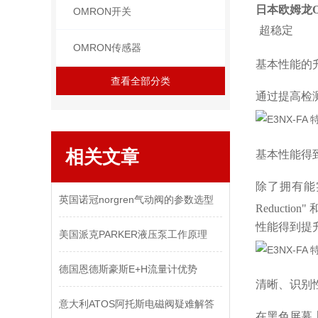
日本欧姆龙
OMRON开关
超稳定
OMRON传感器
基本性能的
查看全部分类
通过提高检
相关文章
基本性能得到
除了拥有能实
英国诺冠norgren气动阀的参数选型
Reducti
性能得到提
美国派克PARKER液压泵工作原理
德国恩德斯豪斯E+H流量计优势
清晰、识别
意大利ATOS阿托斯电磁阀疑难解答
在黑色屏幕