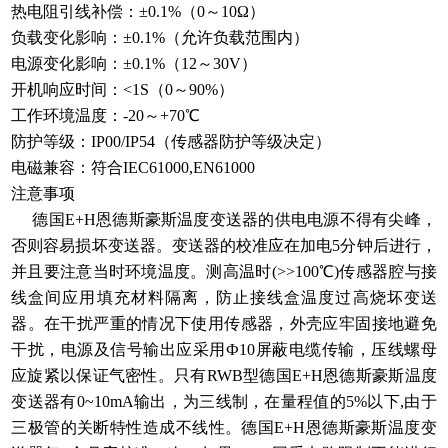
热电阻引线补偿：±0.1%（0～10Ω）
负载变化影响：±0.1%（允许负载范围内）
电源变化影响：±0.1%（12～30V）
开机响应时间：<1S（0～90%）
工作环境温度：-20～+70℃
防护等级：IP00/IP54（传感器防护等级决定）
电磁兼容：符合IEC61000,EN61000
注意事项
德国E+H恩德斯豪斯温度变送器的供电电源不得有尖峰，
否则容易损坏变送器。变送器的校准应在加电5分钟后进行，
并且要注意当时环境温度。测高温时(>>100℃)传感器腔与接
线盒间应用填充材料隔离，防止接线盒温度过高烧坏变送
器。在干扰严重的情况下使用传感器，外壳应牢固接地避免
干扰，电源及信号输出应采用Ф10屏蔽电缆传输，压线螺母
应旋紧以保证气密性。只有RWB型德国E+H恩德斯豪斯温度
变送器有0~10mA输出，为三线制，在量程值的5%以下,由于
三极管的关断特性造成不线性。德国E+H恩德斯豪斯温度变