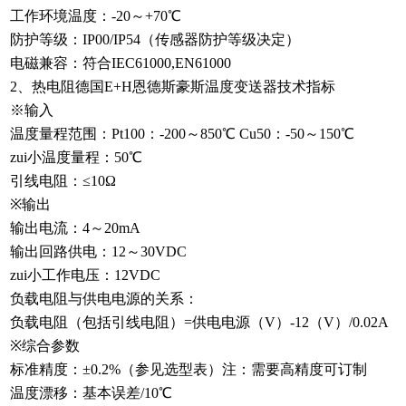
工作环境温度：-20～+70℃
防护等级：IP00/IP54（传感器防护等级决定）
电磁兼容：符合IEC61000,EN61000
2、热电阻德国E+H恩德斯豪斯温度变送器技术指标
※输入
温度量程范围：Pt100：-200～850℃ Cu50：-50～150℃
zui小温度量程：50℃
引线电阻：≤10Ω
※输出
输出电流：4～20mA
输出回路供电：12～30VDC
zui小工作电压：12VDC
负载电阻与供电电源的关系：
负载电阻（包括引线电阻）=供电电源（V）-12（V）/0.02A
※综合参数
标准精度：±0.2%（参见选型表）注：需要高精度可订制
温度漂移：基本误差/10℃