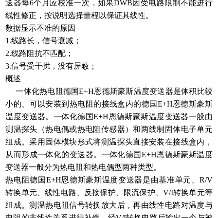
送器每6个月应校准一次，如果DWB因受电路限制不能进行
线性修正，按说明选择量程以保证其线性。
数据显示不准的原因
1.线路长，信号衰减；
2.线路阻抗不匹配；
3.信号受干扰，没有屏蔽；
概述
一体化热电阻德国E+H恩德斯豪斯温度变送器是体积比较
小的、可以安装到热电阻的接线盒内的德国E+H恩德斯豪斯
温度变送器。一体化德国E+H恩德斯豪斯温度变送器一般由
测温探头（热电偶或热电阻传感器）和两线制固体电子单元
组成。采用固体模块形式将测温探头直接安装在接线盒内，
从而形成一体化的变送器。一体化德国E+H恩德斯豪斯温度
变送器一般分为热电阻和热电偶型两种类型。
热电阻德国E+H恩德斯豪斯温度变送器是由基准单元、R/V
转换单元、线性电路、反接保护、限流保护、V/I转换单元等
组成。测温热电阻信号转换放大后，再由线性电路对温度与
电阻的非线性关系进行补偿，经V/I转换电路后输出一个与被