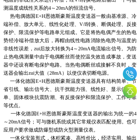
测温度成线性关系的4～20mA的恒流信号。
热电偶德国E+H恩德斯豪斯温度变送器一般由基准源、冷
端补偿、放大单元、线性化处理、V/I转换、断偶处理、反接
保护、限流保护等电路单元组成。它是将热电偶产生的热电
势经冷端补偿放大后，再帽由线性电路消除热电势与温度的
非线性误差，zui后放大转换为4～20mA电流输出信号。为防
止热电偶测量中由于电偶断丝而使控温失效造成事故，变送
器中还设有断电保护电路。当热电偶断丝或接解不良时，变
送器会输出zui大值（28mA）以使仪表切断电源。
一体化德国E+H恩德斯豪斯温度变送器具有结构简单、节
省引线、输出信号大、抗干扰能力强、线性好、显示仪表简
单、固体模块抗震防潮、有反接保护和限流保护、工作可靠
等优点。
一体化德国E+H恩德斯豪斯温度变送器的输出为统一的4
～20mA信号；可与微机系统或其它常规仪表匹配使用。也可
应用户要求做成防爆型或防火型测量仪表。
一体化安装形式，体积紧凑、高性价比，经济实用、输出