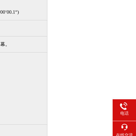
0‘00.1“)
屏幕。
电话
在线交流