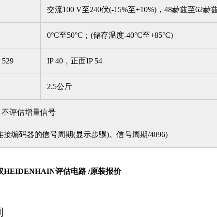
交流100 V至240伏(-15%至+10%)，48赫兹至62赫
0°C至50°C；(储存温度-40°C至+85°C)
 529
IP 40，正面IP 54
2.5公斤
，不评估增量信号
于连接编码器的信号周期(显示步骤)。信号周期/4096)
HEIDENHAIN评估电路 /原装报价
询