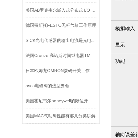
美国AB罗克韦尔嵌入式分布式 I/O 模块
德国费斯托FESTO无杆气缸工作原理
模拟输入
SICK光电传感器的输出电流是光电传感器的关键性能参数
显示
法国Crouzet高诺斯时间继电器TMR48A 88886106
功能
日本欧姆龙OMRON拨码开关工作原理
asco电磁阀的选型要领
美国霍尼韦尔honeywell的限位开关结构和应用
美国MAC气动阀性能有那几分类讲解
轴向误差