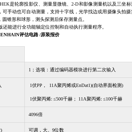
-CHEK是轮廓投影仪、测量显微镜、2-D和影像测量机以及三坐
，可手动也可自动测量，支持十字线，光学找边或用摄像头拍摄实
，圆锥形和球形，测头探测后保存测量点。
C版还能进行全功能轴定位控制和自动执行测量程序。
DENHAIN评估电路 /原装报价
1；选项：通过编码器模块进行第二次输入
入
1伏PP， 11A聚丙烯或EnDat1)(自动界面检测)
1伏聚丙烯: ≤500千赫； 11A聚丙烯: ≤100千赫
4096倍
)
可调，大。9位数