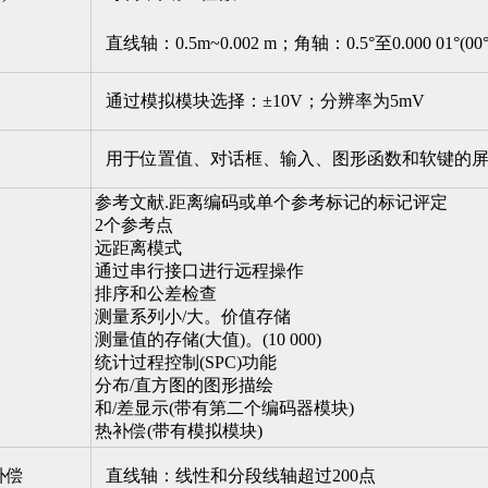
直线轴：0.5m~0.002 m；角轴：0.5°至0.000 01°(00°0
通过模拟模块选择：±10V；分辨率为5mV
用于位置值、对话框、输入、图形函数和软键的
参考文献.距离编码或单个参考标记的标记评定
2个参考点
远距离模式
通过串行接口进行远程操作
排序和公差检查
测量系列小/大。价值存储
测量值的存储(大值)。(10 000)
统计过程控制(SPC)功能
分布/直方图的图形描绘
和/差显示(带有第二个编码器模块)
热补偿(带有模拟模块)
补偿
直线轴：线性和分段线轴超过200点