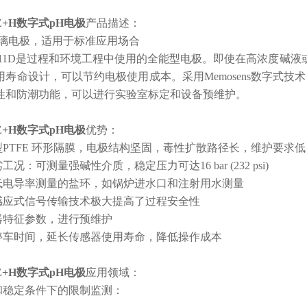
+H数字式pH电极
产品描述：
ns玻璃电极，适用于标准应用场合
nt CPS11D是过程和环境工程中使用的全能型电极。即使在高浓
寿命设计，可以节约电极使用成本。采用Memosens数字式技术
性和防潮功能，可以进行实验室标定和设备预维护。
+H数字式pH电极
优势：
型PTFE 环形隔膜，电极结构坚固，毒性扩散路径长，维护要求低
工况：可测量强碱性介质，稳定压力可达16 bar (232 psi)
于低电导率测量的盐环，如锅炉进水口和注射用水测量
式感应式信号传输技术极大提高了过程安全性
感器特征参数，进行预维护
程停车时间，延长传感器使用寿命，降低操作成本
+H数字式pH电极
应用领域：
测和稳定条件下的限制监测：