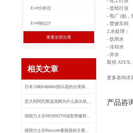
- 化工行业
E+H分析仪
- 造纸行业
- 电厂 (
E+H物位计
- 焚烧车间
2.水处理：
查看全部分类
- 饮用水
- 冷却水
- 井水
取得 ATEX
相关文章
更多咨询详
日本川崎KAWAKI指示器的分类和功能
产品咨
意大利阿托斯溢流阀为什么发出机械噪声
德国力士乐REXROTH油泵维修和诊断详细步骤
德国力士乐Rexroth蓄能器的主要哪四种分类