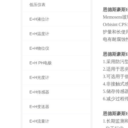
低压仪表
恩德斯豪斯E
Memose
E+H液位计
Orbisi
护量和长使用
E+H温度计
电有耐腐蚀
E+H物位仪
恩德斯豪斯E
1.采用防污
E+H PH电极
2.适用于恶劣
3.可选用
E+H光度计
4.非接触
5.储存传
E+H传感器
6.减少过
E+H变送器
恩德斯豪斯E
1.长期监
E+H流量计