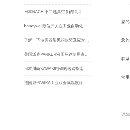
日本NACHI不二越真空泵的特点
您的
honeywell限位开关在工业自动化中的应用分析
了解一下油雾器常见的故障及应对对策吧
您的
美国派克PARKER液压马达使用参数及结构形式
联系
日本川崎KAWAKI电磁阀选购指南
常用
德国威卡WIKA工业双金属温度计工作原理
详细