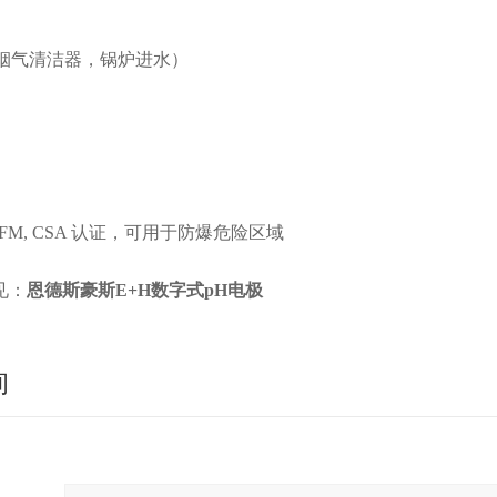
如，烟气清洁器，锅炉进水）
, FM, CSA 认证，可用于防爆危险区域
见：
恩德斯豪斯E+H数字式pH电极
询