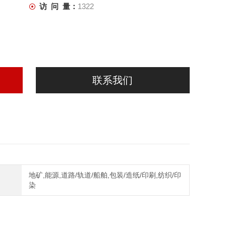
访 问 量：
1322
联系我们
地矿,能源,道路/轨道/船舶,包装/造纸/印刷,纺织/印
染