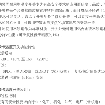
的紧固耐用型温度开关专为有高安全要求的应用而研发，品质，可为
开关在每个步骤都由质量管理软件跟踪记录，而且成品还经过了1
尽可能灵活，该温度开关配备了微动开关，可以直接开关高达15 A
比如PLC应用，可选用带镀金电接点的填充氩气的微动开关。
件均使用不锈钢作为标准材质，开关外壳可选用铝合金或不锈钢材
的操作性能（可重复性低于精度的1%）。
威卡温度开关
功能特性：
无需通电
... +10°C 至 160 ... +250°C
可选）
，SPDT（单刀双掷）或DPDT（双刀双掷），切换额定值高达15 A / 
或通过毛细管（≤10m）安装
威卡温度开关
应用：
和过程控制
仪表有高安全性要求的行业：化工、石化、油气、电厂（含核电）、