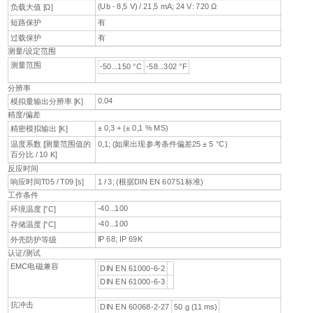
(Ub - 8,5 V) / 21,5 mA; 24 V: 720 Ω
负载大值 [Ω]
短路保护
有
过载保护
有
测量/设定范围
测量范围
-50...150 °C
-58...302 °F
分辨率
0.04
模拟量输出分辨率 [K]
精度/偏差
± 0,3 + (± 0,1 % MS)
精密模拟输出 [K]
温度系数 [测量范围值的
0,1; (如果出现参考条件偏差25 ± 5 °C)
百分比 / 10 K]
反应时间
响应时间T05 / T09 [s]
1 / 3; (根据DIN EN 60751标准)
工作条件
-40...100
环境温度 [°C]
-40...100
存储温度 [°C]
IP 68; IP 69K
外壳防护等级
认证/测试
EMC电磁兼容
DIN EN 61000-6-2
DIN EN 61000-6-3
抗冲击
DIN EN 60068-2-27
50 g (11 ms)