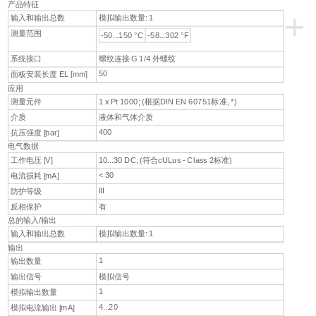
产品特征
+
输入和输出总数
模拟输出数量: 1
测量范围
-50...150 °C
-58...302 °F
系统接口
螺纹连接 G 1/4 外螺纹
50
面板安装长度 EL [mm]
应用
测量元件
1 x Pt 1000; (根据DIN EN 60751标准, *)
介质
液体和气体介质
400
抗压强度 [bar]
电气数据
工作电压 [V]
10...30 DC; (符合cULus - Class 2标准)
< 30
电流损耗 [mA]
III
防护等级
反相保护
有
总的输入/输出
输入和输出总数
模拟输出数量: 1
输出
1
输出数量
输出信号
模拟信号
1
模拟输出数量
4...20
模拟电流输出 [mA]