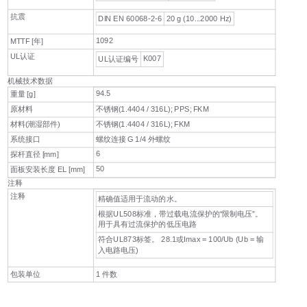
抗震
DIN EN 60068-2-6
20 g (10...2000 Hz)
1092
MTTF [年]
UL认证
K007
UL认证编号
机械技术数据
94.5
重量 [g]
原材料
不锈钢(1.4404 / 316L); PPS; FKM
材料(潮湿部件)
不锈钢(1.4404 / 316L); FKM
系统接口
螺纹连接 G 1/4 外螺纹
6
探杆直径 [mm]
50
面板安装长度 EL [mm]
注释
注释
精确值适用于流动的水。
根据UL508标准，带过载电流保护的“限制电压”。
用于具有过流保护的低压电路
符合UL873标签。 28.1或Imax = 100/Ub (Ub = 输
入电路电压)
包装单位
1 件数