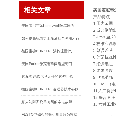
相关文章
美国霍尼韦尔h
产品特点：
1.压力范围：1 
美国霍尼韦尔honeywell传感器的选型原则
2.成比例输出：0.
3.4 mA 
如何提高德国力士乐液压泵使用寿命
4.校准和温
5.总误差带：±1.
德国宝德BURKERT涡轮流量计广泛应用于哪些地方
6.外部抗冻性/抗
美国Parker派克电磁阀选型窍门
7.绝缘电阻：
8.绝缘强度：
这五类SMC气动元件的选型问题
9.电流消耗：大
10.EMC（
德国宝德BURKERT变送器技术参数
11.入口保护I
12.符合 Ro
意大利阿斯托单向阀的常见故障
13.六种
FESTO电磁阀的振动测量分为数据