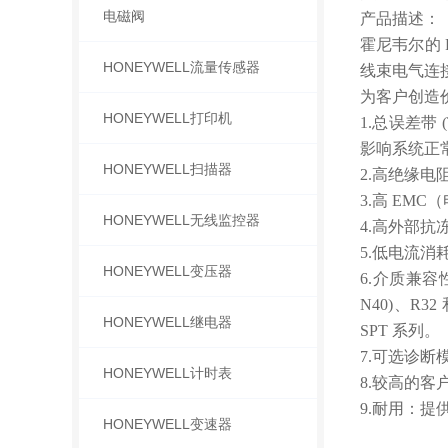
电磁阀
产品描述：
霍尼韦尔的 
HONEYWELL流量传感器
线束电气连接。P
为客户创造
HONEYWELL打印机
1.总误差带
影响系统正
HONEYWELL扫描器
2.高绝缘
3.高 E
HONEYWELL无线监控器
4.高外部
5.低电流
HONEYWELL变压器
6.介质兼容性
N40)、R
HONEYWELL继电器
SPT 系列。
7.可选诊
HONEYWELL计时表
8.较高的客
9.耐用：
HONEYWELL变速器