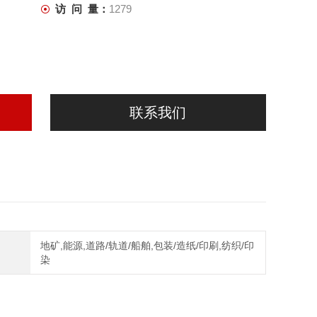
访 问 量：
1279
联系我们
地矿,能源,道路/轨道/船舶,包装/造纸/印刷,纺织/印
染