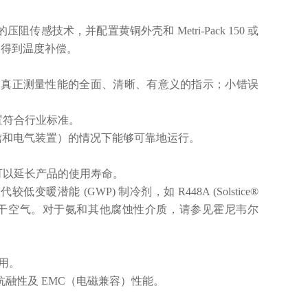
传感技术，并配置黄铜外壳和 Metri-Pack 150 或
] 范围得到温度补偿。
在温度范围内的真正测量性能的全面、清晰、有意义的指示；小错误
置符合行业标准。
通信和电气装置）的情况下能够可靠地运行。
可以延长产品的使用寿命。
变暖潜能 (GWP) 制冷剂，如 R448A (Solstice®
动液；以及干空气。对于氨和其他腐蚀性介质，请参见霍尼韦尔
费用。
抗融性及 EMC（电磁兼容）性能。