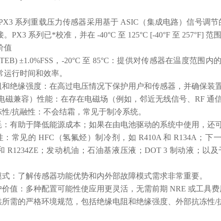
PX3 系列重载压力传感器采用基于 ASIC（集成电路）信号调节的压阻
X3 系列已*校准，并在 -40°C 至 125°C [-40°F 至 257°F
价值
 (TEB) ±1.0%FSS，-20°C 至 85°C：提供对传感器
常运行时间和效率。
电阻和绝缘强度：在高过电压情况下保护用户和传感器，并确保装
MC（电磁兼容）性能：在存在电磁场（例如，邻近无线信号、RF 
抗冻性/抗融性：不会结霜，常见于制冷系统。
消耗：有助于降低能源成本；如果在由电池驱动的系统中使用，还
：常见的 HFC（氢氟烃）制冷剂，如 R410A 和 R134A；下一代较低
32 和 R1234ZE；发动机油；石油基液压液；DOT 3 制
断模式：了解传感器功能优势和内外部故障模式需求非常重要。
户价值：多种配置可能性使应用更灵活，无需前期 NRE 或工具
提供所需的严格环境规范，包括绝缘电阻和绝缘强度、外部抗冻性/