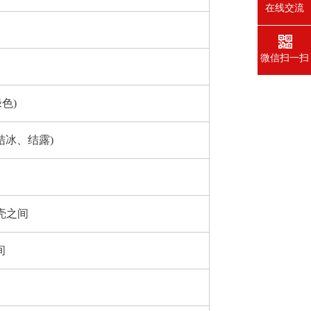
在线交流
微信扫一扫
色)
无结冰、结露)
外壳之间
间