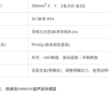
2
)
500m/s
X、Y、Z各方向 各3次
IEC标准 IP64
导线引出型(标准导线长2m)
后)
约160g (收发射机套装)
外壳：ABS树脂、振动器面：环氧树脂
安装支架(带螺丝)、调整用螺丝刀、使用说明
见：
欧姆龙OMRON超声波传感器