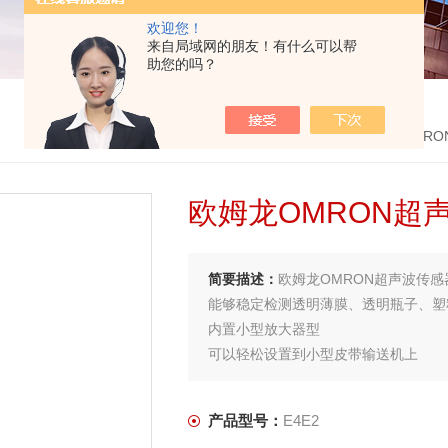
欢迎您！
来自局域网的朋友！有什么可以帮
助您的吗？
首页
>
产品中心
>
日本欧姆龙OMRO
欧姆龙OMRON超
简要描述：
欧姆龙OMRON超声波传感
能够稳定检测透明薄膜、透明瓶子、塑
内置小型放大器型
可以轻松设置到小型皮带输送机上
检测距离500mm
带稳定指示灯，可确认检测余量
产品型号：
E4E2