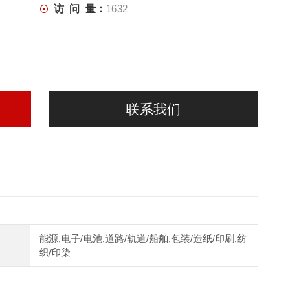
访 问 量：
1632
联系我们
能源,电子/电池,道路/轨道/船舶,包装/造纸/印刷,纺
织/印染