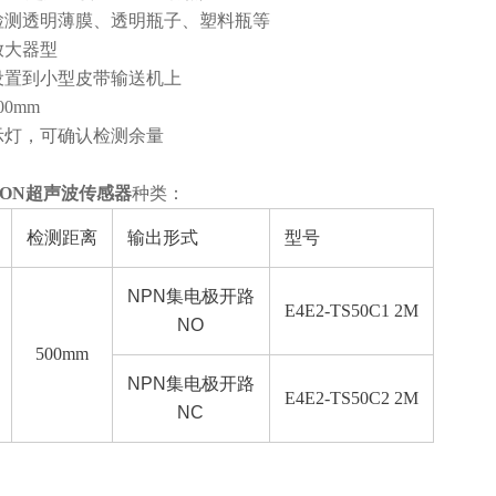
定检测透明薄膜、透明瓶子、塑料瓶等
放大器型
松设置到小型皮带输送机上
00mm
指示灯，可确认检测余量
RON超声波传感器
种类：
检测距离
输出形式
型号
NPN集电极开路
E4E2-TS50C1 2M
NO
500mm
NPN集电极开路
E4E2-TS50C2 2M
NC