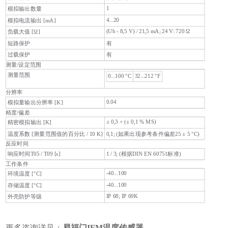
1
模拟输出数量
4...20
模拟电流输出 [mA]
(Ub - 8,5 V) / 21,5 mA; 24 V: 720 Ω
负载大值 [Ω]
短路保护
有
过载保护
有
测量/设定范围
测量范围
0...100 °C
32...212 °F
分辨率
0.04
模拟量输出分辨率 [K]
精度/偏差
± 0,3 + (± 0,1 % MS)
精密模拟输出 [K]
温度系数 [测量范围值的百分比 / 10 K]
0,1; (如果出现参考条件偏差25 ± 5 °C)
反应时间
响应时间T05 / T09 [s]
1 / 3; (根据DIN EN 60751标准)
工作条件
-40...100
环境温度 [°C]
-40...100
存储温度 [°C]
IP 68; IP 69K
外壳防护等级
更多咨询详见：
易福门IFM温度传感器