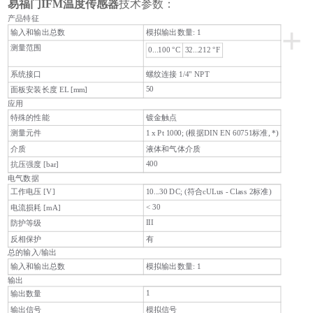
易福门IFM温度传感器
技术参数：
产品特征
+
输入和输出总数
模拟输出数量: 1
测量范围
0...100 °C
32...212 °F
系统接口
螺纹连接 1/4" NPT
50
面板安装长度 EL [mm]
应用
特殊的性能
镀金触点
测量元件
1 x Pt 1000; (根据DIN EN 60751标准, *)
介质
液体和气体介质
400
抗压强度 [bar]
电气数据
工作电压 [V]
10...30 DC; (符合cULus - Class 2标准)
< 30
电流损耗 [mA]
III
防护等级
反相保护
有
总的输入/输出
输入和输出总数
模拟输出数量: 1
输出
1
输出数量
输出信号
模拟信号