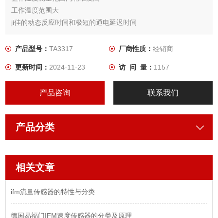
工作温度范围大
ji佳的动态反应时间和极短的通电延迟时间
坚固不锈钢外壳，可提供*的耐压力
高防护等级，用于移动机器的需求
产品型号：
TA3317
厂商性质：
经销商
更新时间：
2024-11-23
访 问 量：
1157
产品咨询
联系我们
产品分类
相关文章
ifm流量传感器的特性与分类
德国易福门IFM速度传感器的分类及原理