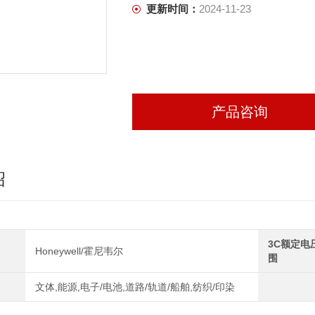
更新时间：
2024-11-23
产品咨询
绍
3C额定电
Honeywell/霍尼韦尔
围
文体,能源,电子/电池,道路/轨道/船舶,纺织/印染