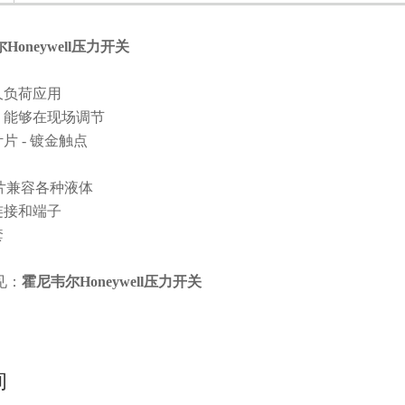
oneywell压力开关
久负荷应用
，能够在现场调节
片 - 镀金触点
n 膜片兼容各种液体
连接和端子
套
见：
霍尼韦尔Honeywell压力开关
询