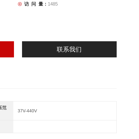
访 问 量：
1485
联系我们
压范
37V-440V