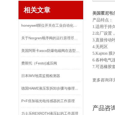
相关文章
美国霍尼韦尔H
产品特点：
honeywell限位开关在工业自动化中的应用分析
1.适用于持
2.出厂设置
关于Norgren顺序阀的运行原理尽在本篇
3.直接传动叶
4.无死区
美国阿斯卡asco防爆电磁阀在选型时的注意事项
5.Kapto
6.各种电气
费斯托（Festo)减压阀
7.可选橡胶
日本IMV地震监视检测器
更多咨询详
德国HAWE液压泵拆卸步骤与修理维护
P+F倍加福光电传感器的工作原理
产品咨
力士乐REXROTH液压缸的工作原理