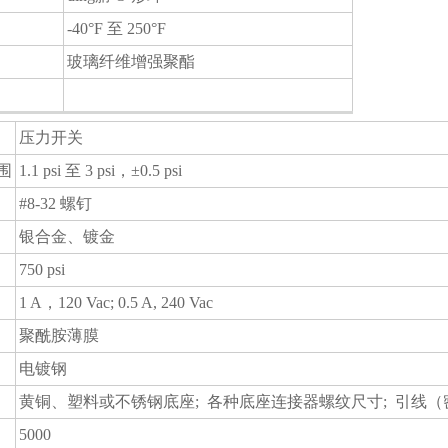
-40°F 至 250°F
玻璃纤维增强聚酯
压力开关
围
1.1 psi 至 3 psi，±0.5 psi
#8-32 螺钉
银合金、镀金
750 psi
1 A，120 Vac; 0.5 A, 240 Vac
聚酰胺薄膜
电镀钢
黄铜、塑料或不锈钢底座; 各种底座连接器螺纹尺寸; 引线（
5000