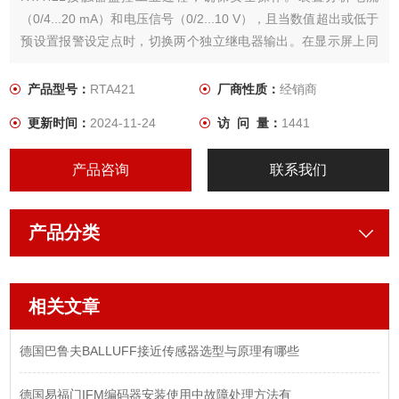
（0/4...20 mA）和电压信号（0/2...10 V），且当数值超出或低于
预设置报警设定点时，切换两个独立继电器输出。在显示屏上同
时并排显示限定值。
产品型号：
RTA421
厂商性质：
经销商
更新时间：
2024-11-24
访 问 量：
1441
产品咨询
联系我们
产品分类
相关文章
德国巴鲁夫BALLUFF接近传感器选型与原理有哪些
德国易福门IFM编码器安装使用中故障处理方法有