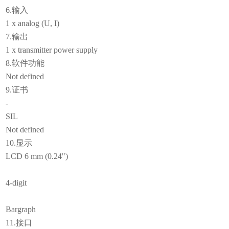
6.输入
1 x analog (U, I)
7.输出
1 x transmitter power supply
8.软件功能
Not defined
9.证书
-
SIL
Not defined
10.显示
LCD 6 mm (0.24")
4-digit
Bargraph
11.接口