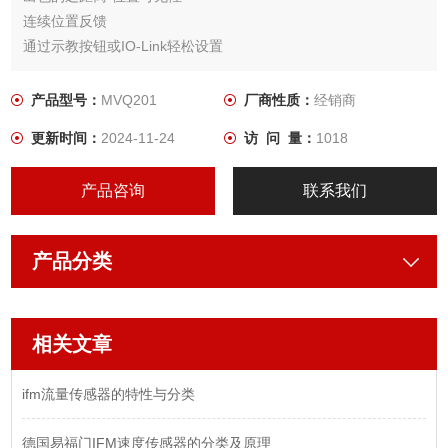
连续位置反馈
通过示教按钮或IO-Link轻松设置
针对周期时间、计数、密封监测的诊断功能
产品型号：
MVQ201
厂商性质：
经销商
更新时间：
2024-11-24
访 问 量：
1018
产品咨询
联系我们
产品分类
相关文章
ifm流量传感器的特性与分类
德国易福门IFM速度传感器的分类及原理