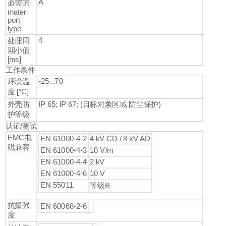
A
必需的
mater
port
type
4
处理周
期小值
[ms]
工作条件
-25...70
环境温
度 [°C]
外壳防
IP 65; IP 67; (目标对象区域 防尘保护)
护等级
认证/测试
EMC电
EN 61000-4-2
4 kV CD / 8 kV AD
磁兼容
EN 61000-4-3
10 V/m
EN 61000-4-4
2 kV
EN 61000-4-6
10 V
EN 55011
等级B
抗振强
EN 60068-2-6
度