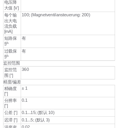
电压降
大值 [V]
100; (Magnetventilansteuerung: 200)
每个输
出大电
流负载
[mA]
短路保
有
护
过载保
有
护
监控范围
360
监控范
围 [°]
精度/偏差
± 1
精确度
[°]
0.1
分辨率
[°]
公差 [°]
0.1...15; (默认 10)
迟滞 [°]
0.1...5; (默认 3)
0,02
温度变