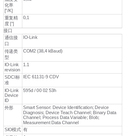
化率
[°/K]
0,1
重复精
度 [°]
接口
IO-Link
通信接
口
COM2 (38,4 kBaud)
传递类
型
IO-Link
1.1
revision
IEC 61131-9 CDV
SDCI标
准
IO-Link
595d / 00 02 53h
Device
ID
Smart Sensor: Device Identification; Device
外形
Diagnosis; Device Teach Channel; Binary Data
Channel; Process Data Variable; Blob;
Measurement Data Channel
SIO模式
有