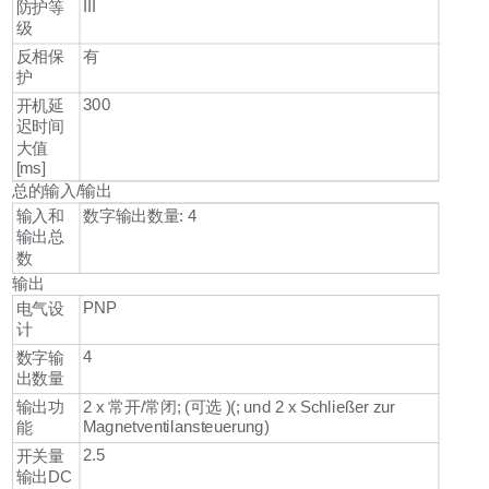
III
防护等
级
反相保
有
护
300
开机延
迟时间
大值
[ms]
总的输入/输出
输入和
数字输出数量: 4
输出总
数
输出
PNP
电气设
计
4
数字输
出数量
输出功
2 x 常开/常闭; (可选 )(; und 2 x Schließer zur
Magnetventilansteuerung)
能
2.5
开关量
输出DC