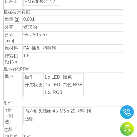
抗冲击
EN 60068-2-27
机械技术数据
0.001
重量 [g]
外壳
矩形的
95 x 50 x 57
尺寸
[mm]
原材料
PA; 插头: 特种钢
1.5
拧紧扭
矩 [Nm]
显示器/操作件
显示
操作
1 x LED, 绿色
开关状态
2 x LED, 白色 RGB
1 x, RGB
附件
附件
内六角头螺丝 4 x M5 x 20, 特种钢
（附
凸轮
送）
注释
包装单
1 件