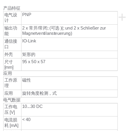
产品特征
+
PNP
电气设
计
输出功
2 x 常开/常闭; (可选 )(; und 2 x Schließer zur
Magnetventilansteuerung)
能
IO-Link
通信接
口
外壳
矩形的
95 x 50 x 57
尺寸
[mm]
应用
工作原
磁性
理
应用
旋转角度检测，式
电气数据
10...30 DC
工作电
压 [V]
< 40
电流损
耗 [mA]