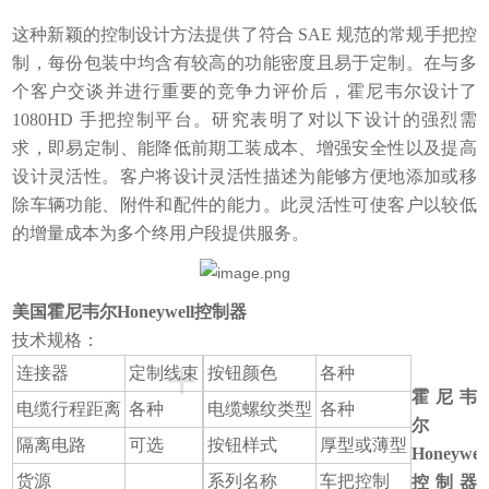
这种新颖的控制设计方法提供了符合 SAE 规范的常规手把控
制，每份包装中均含有较高的功能密度且易于定制。在与多
个客户交谈并进行重要的竞争力评价后，霍尼韦尔设计了
1080HD 手把控制平台。研究表明了对以下设计的强烈需
求，即易定制、能降低前期工装成本、增强安全性以及提高
设计灵活性。客户将设计灵活性描述为能够方便地添加或移
除车辆功能、附件和配件的能力。此灵活性可使客户以较低
的增量成本为多个终用户段提供服务。
美国霍尼韦尔Honeywell控制器
技术规格：
+
连接器
定制线束
按钮颜色
各种
霍尼韦
电缆行程距离
各种
电缆螺纹类型
各种
尔
隔离电路
可选
按钮样式
厚型或薄型
Honeywel
货源
系列名称
车把控制
控制器