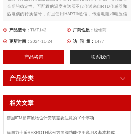
长期的稳定性。可配置的温度变送器不仅传送来自RTD传感器和
热电偶的转换信号，而且使用HART®通信，传送电阻和电压信
号。
产品型号：
TMT142
厂商性质：
经销商
更新时间：
2024-11-24
访 问 量：
1477
产品咨询
联系我们
产品分类
相关文章
德国IFM超声波物位计安装需要注意的10个事项
德国力士乐REXROTH比例方向阀功能使用说明及基本构成