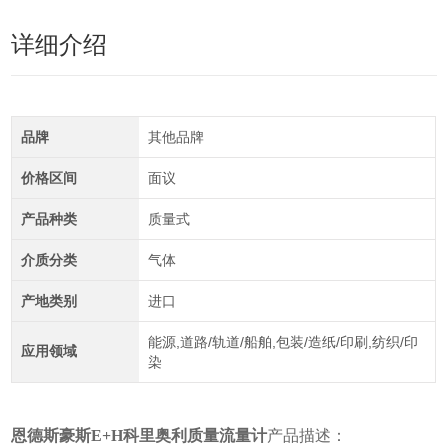
详细介绍
品牌
其他品牌
价格区间
面议
产品种类
质量式
介质分类
气体
产地类别
进口
能源,道路/轨道/船舶,包装/造纸/印刷,纺织/印
应用领域
染
恩德斯豪斯E+H科里奥利质量流量计
产品描述：