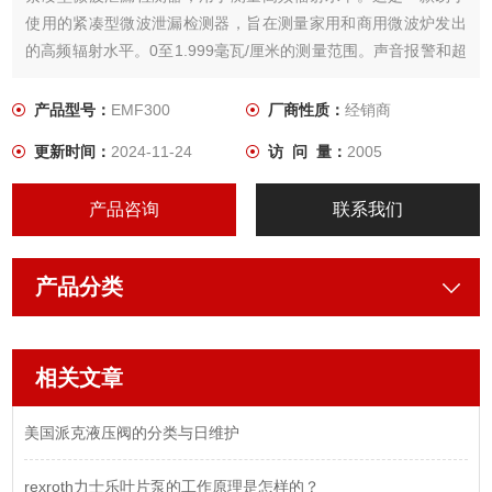
使用的紧凑型微波泄漏检测器，旨在测量家用和商用微波炉发出
的高频辐射水平。0至1.999毫瓦/厘米的测量范围。声音报警和超
量程指示器。EMF300配有9V电池。
产品型号：
EMF300
厂商性质：
经销商
更新时间：
2024-11-24
访 问 量：
2005
产品咨询
联系我们
产品分类
相关文章
美国派克液压阀的分类与日维护
rexroth力士乐叶片泵的工作原理是怎样的？