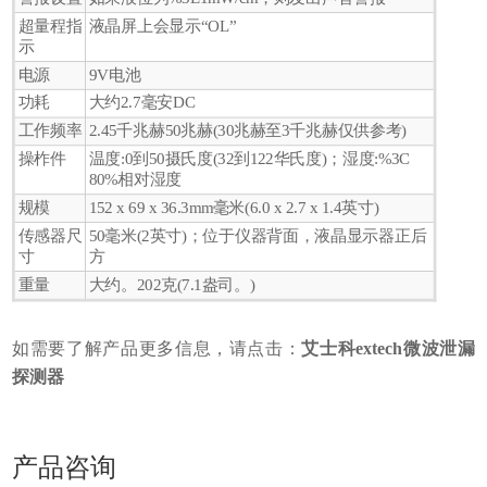
超量程指
液晶屏上会显示“OL”
示
电源
9V电池
功耗
大约2.7毫安DC
工作频率
2.45千兆赫50兆赫(30兆赫至3千兆赫仅供参考)
操柞件
温度:0到50摄氏度(32到122华氏度)；湿度:%3C
80%相对湿度
规模
152 x 69 x 36.3mm毫米(6.0 x 2.7 x 1.4英寸)
传感器尺
50毫米(2英寸)；位于仪器背面，液晶显示器正后
寸
方
重量
大约。202克(7.1盎司。)
如需要了解产品更多信息，请点击：
艾士科extech微波泄漏
探测器
产品咨询