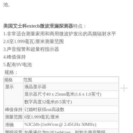
池。
美国艾士科extech微波泄漏探测器
特点：
1.非常适合测量家用和商用微波炉发出的高频辐射水平
2.0至1.999毫瓦/厘米测量范围
3.声音报警和超量程指示器
4.峰值保持
5.配有9V电池
规格：
规格
范围
+
显示
液晶显示器
显示器尺寸40 x 25mm毫米(1.6 x 1.0英寸)
数字高度12毫米(0.5英寸)
峰值保持
订婚时获得zui高读数
测量范围
0至1.999毫瓦/厘米
%3C2db (1mW/cm @ 2.45GHz 50MHz)
准确
警报设置
如果液位为%3E1mW/cm，则发出声音警报