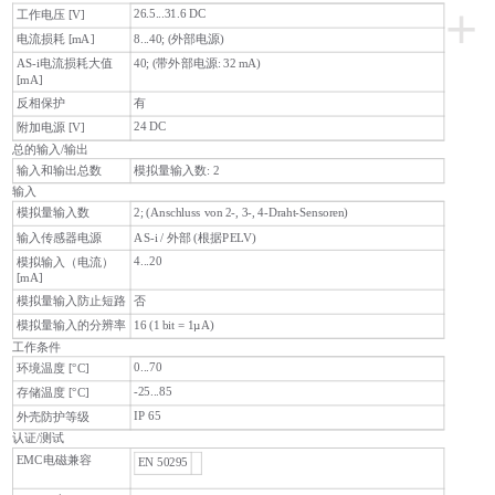
+
26.5...31.6 DC
工作电压 [V]
电流损耗 [mA]
8...40; (外部电源)
AS-i电流损耗大值
40; (带外部电源: 32 mA)
[mA]
反相保护
有
24 DC
附加电源 [V]
总的输入/输出
输入和输出总数
模拟量输入数: 2
输入
2; (Anschluss von 2-, 3-, 4-Draht-Sensoren)
模拟量输入数
输入传感器电源
AS-i / 外部 (根据PELV)
4...20
模拟输入（电流）
[mA]
模拟量输入防止短路
否
16 (1 bit = 1µA)
模拟量输入的分辨率
工作条件
0...70
环境温度 [°C]
-25...85
存储温度 [°C]
IP 65
外壳防护等级
认证/测试
EMC电磁兼容
EN 50295