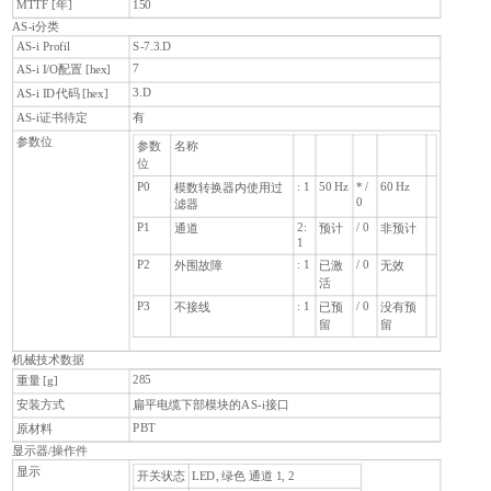
150
MTTF [年]
AS-i分类
AS-i Profil
S-7.3.D
7
AS-i I/O配置 [hex]
3.D
AS-i ID代码 [hex]
AS-i证书待定
有
参数位
参数
名称
位
P0
: 1
50 Hz
* /
60 Hz
模数转换器内使用过
0
滤器
P1
2:
/ 0
通道
预计
非预计
1
P2
: 1
/ 0
外围故障
已激
无效
活
P3
: 1
/ 0
不接线
已预
没有预
留
留
机械技术数据
285
重量 [g]
安装方式
扁平电缆下部模块的AS-i接口
PBT
原材料
显示器/操作件
显示
开关状态
LED, 绿色 通道 1, 2