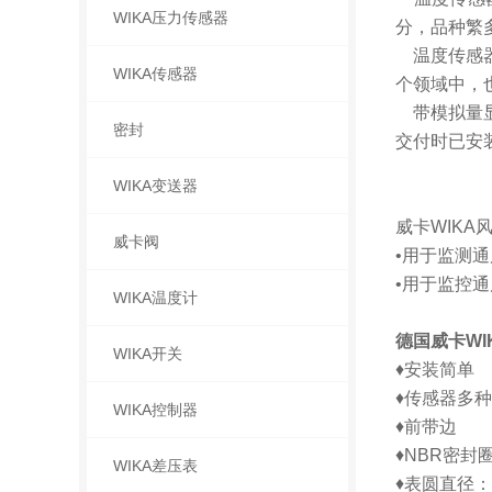
WIKA压力传感器
分，品种繁
温度传感器
WIKA传感器
个领域中，
带模拟量显示
密封
交付时已安
WIKA变送器
威卡WIK
威卡阀
•用于监测
•用于监控
WIKA温度计
德国威卡WI
WIKA开关
♦安装简单
♦传感器多
WIKA控制器
♦前带边
♦NBR密封
WIKA差压表
♦表圆直径：