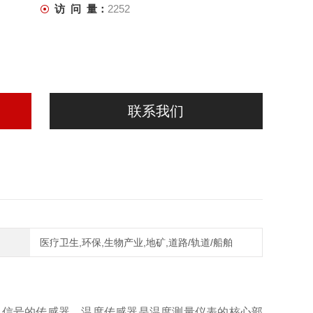
访 问 量：
2252
联系我们
医疗卫生,环保,生物产业,地矿,道路/轨道/船舶
成可用输出信号的传感器。温度传感器是温度测量仪表的核心部