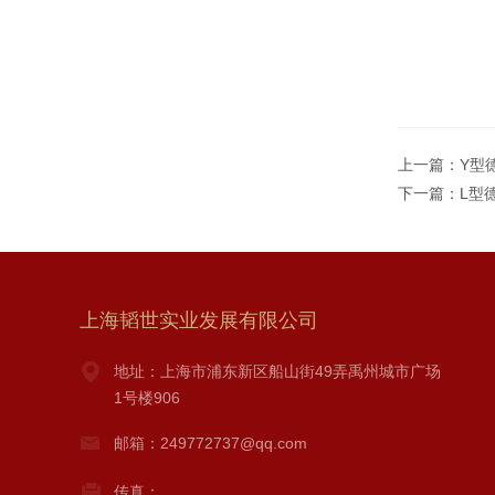
上一篇：
Y型
下一篇：
L型
上海韬世实业发展有限公司
地址：上海市浦东新区船山街49弄禹州城市广场
1号楼906
邮箱：249772737@qq.com
传真：