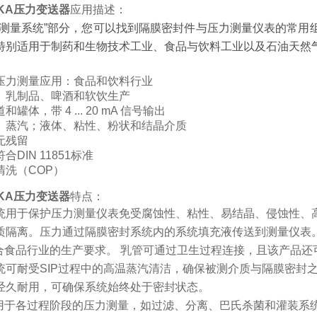
KA压力变送器
应用描述：
封测量系统”部分，您可以找到隔膜密封件与压力测量仪表的常用
特别适用于制药和生物技术工业、食品与饮料工业以及石油天然气
压力测量应用：食品和饮料行业
、乳制品、啤酒和软饮生产
罐体，带 4 ... 20 mA 信号输出
、蒸汽；液体、粘性、粉状和结晶介质
无残留
DIN 11851标准
清洗（COP）
KA压力变送器
特点：
统用于保护压力测量仪表免受腐蚀性、粘性、易结晶、侵蚀性、
质隔离。压力通过隔膜密封系统内的系统填充液传送到测量仪表
T符合食品行业的生产要求。 乳管可通过卫生过程连接，且该产品还
统可耐受SIP过程中的高温蒸汽清洁，确保被测介质与隔膜密封
经久耐用，可确保系统始终处于密封状态。
T适用于各过程阶段的压力测量，如过滤、分离、巴氏杀菌和灌装系