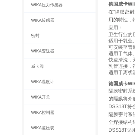
德国威卡WI
WIKA压力传感器
在“隔膜密
用的特性，
WIKA传感器
应用：
卫生行业的
密封
适用于乳业
可安装至管道和
WIKA变送器
适用于气体
快速清洗，
乳管连接，符合
威卡阀
适用于离线
WIKA温度计
德国威卡WI
隔膜密封系
WIKA开关
的隔膜将介
DSS18
WIKA控制器
隔膜密封系
全焊接结构
WIKA差压表
DSS18