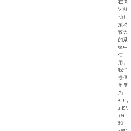
在快
速移
动和
振动
较大
的系
统中
使
用。
我们
提供
角度
为
±10°,
±45°,
±60°
和
±85°