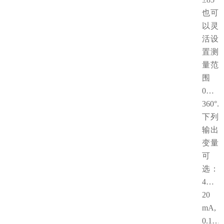
也可
以灵
活设
置测
量范
围
0…
360°.
下列
输出
变量
可
选：
4…
20
mA,
0.1…