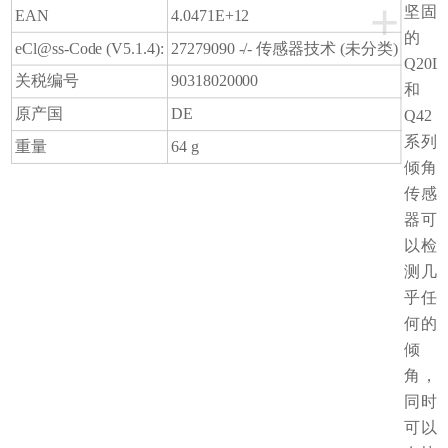
+
坚固
EAN
4.0471E+12
的
eCl@ss-Code (V5.1.4):
27279090 -/- 传感器技术 (未分类)
Q20L
关税编号
90318020000
和
原产国
DE
Q42
系列
重量
64 g
倾角
传感
器可
以检
测几
乎任
何的
倾
角，
同时
可以