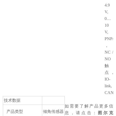
4.9
V,
0…
10
V,
PNP/
，
NC /
NO
触
点,
IO-
link,
CANo
技术数据
如需要了解产品更多信
产品类型
倾角传感器
息，请点击：
图尔克