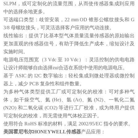
SLPM，或可定制化的流量范围，从而使传感器集成到应用
中的选择余地更多。
可选端口类型：歧管安装，22 mm OD 锥形公螺纹接头和 G
3/8 母螺纹接头，可灵活选择客户应用的气动连接。
线性输出：提供了比基本型气体质量流量传感器的原始输出
更加直观的传感器信号，有助于降低生产成本，缩短设计及
实施时间。
电源电压范围宽（3 Vdc 至 10 Vdc）：灵活控制的供电电路
让设计师能够自由选择zui合适在系统中使用的电源电压。
基于 ASIC 的 I2C 数字输出：轻松集成到微处理器或微控制
器上，减少 PCB 复杂性和组件数量。
为多种气体类型提供工厂或可定制化的校准：可对多种气
体，如干燥空气、氦 (He)、氩 (Ar)、氮 (N2)、一氧化二氮
(N2O) 和二氧化碳 (CO2) 等进行工厂校准，或为终用户提供
可定制化的校准，而无需使用气体校正因子。
使用符合 RoHS 标准的材料，满足 2002/95/EC 指令的要求。
美国霍尼韦尔HONEYWELL传感器
产品应用：