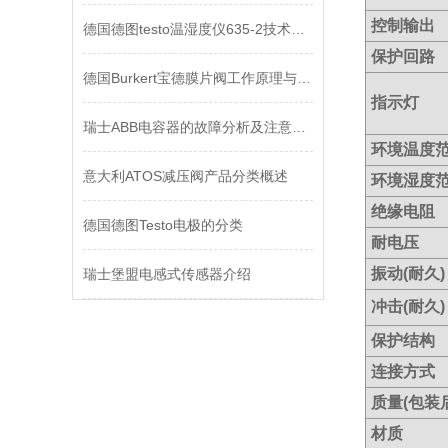
控制输出
德国德图testo温湿度仪635-2技术原理
保护回路
德国Burkert宝德膜片阀工作原理与优点分析有哪些
指示灯
瑞士ABB电容器的故障分析及注意事项
环境温度
意大利ATOS减压阀产品分类概述
环境湿度
绝缘电阻
德国德图Testo电极的分类
耐电压
振动(耐久)
瑞士堡盟电感式传感器介绍
冲击(耐久)
保护结构
连接方式
质量(包装后
材质