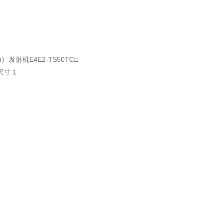
m）
发射机E4E2-TS50TC□