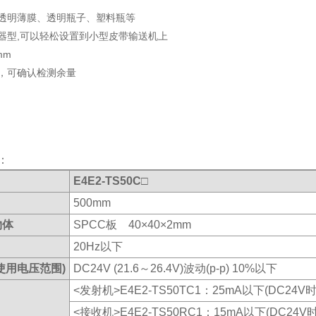
透明薄膜、透明瓶子、塑料瓶等
器型,可以轻松设置到小型皮带输送机上
mm
，可确认检测余量
：
E4E2-TS50C□
500mm
物体
SPCC板 40×40×2mm
20Hz以下
使用电压范围)
DC24V (21.6～26.4V)波动(p-p) 10%以下
<发射机>E4E2-TS50TC1：25mA以下(DC24V时
<接收机>E4E2-TS50RC1：15mA以下(DC24V时