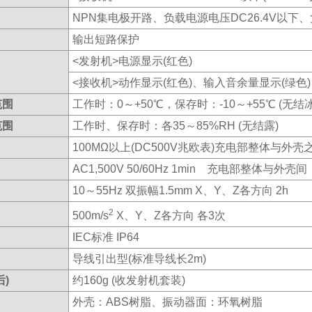
NPN集电极开路、负载电源电压DC26.4V以下、
输出短路保护
<发射机>电源显示(红色)
<接收机>动作显示(红色)、输入音余量显示(绿色)
范围
工作时：0～+50℃，保存时：-10～+55℃ (无结
范围
工作时、保存时：各35～85%RH (无结露)
100MΩ以上(DC500V兆欧表)充电部整体与外壳
AC1,500V 50/60Hz 1min 充电部整体与外壳间
10～55Hz 双振幅1.5mm X、Y、Z各方向 2h
2
500m/s
X、Y、Z各方向 各3次
IEC标准 IP64
导线引出型(标准导线长2m)
)
约160g (收发射机套装)
外壳：ABS树脂、振动器面：环氧树脂