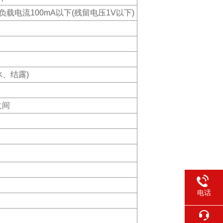
负载电流100mA以下(残留电压1V以下)
冰、结露)
之间
电话