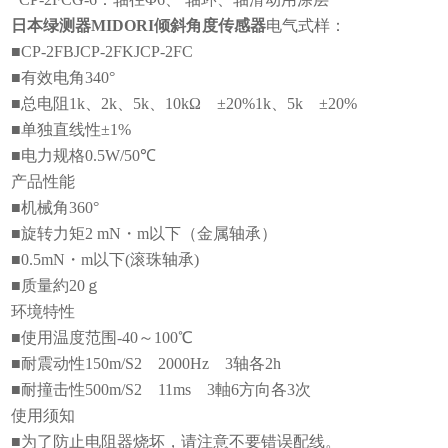
日本绿测器MIDORI倾斜角度传感器
电气式样：
■CP-2FBJCP-2FKJCP-2FC
■有效电角340°
■总电阻1k、2k、5k、10kΩ ±20%1k、5k ±20%
■单独直线性±1%
■电力规格0.5W/50℃
产品性能
■机械角360°
■旋转力矩2 mN・m以下（金属轴承）
■0.5mN・m以下(滚珠轴承)
■质量約20ｇ
环境特性
■使用温度范围-40～100℃
■耐震动性150m/S2 2000Hz 3轴各2h
■耐撞击性500m/S2 11ms 3軸6方向各3次
使用须知
■为了防止电阻器烧坏，请注意不要错误配线。