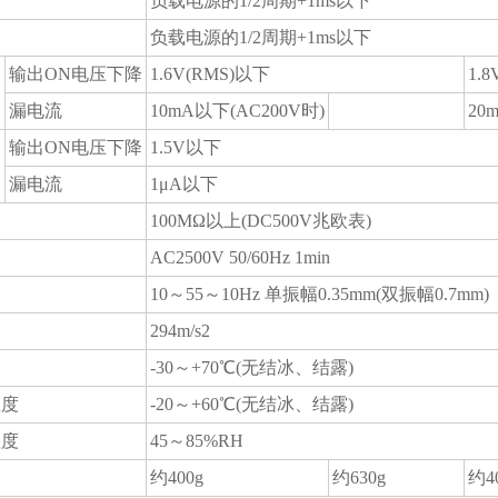
负载电源的1/2周期+1ms以下
负载电源的1/2周期+1ms以下
输出ON电压下降
1.6V(RMS)以下
1.
漏电流
10mA以下(AC200V时)
20
输出ON电压下降
1.5V以下
部
漏电流
1μA以下
100MΩ以上(DC500V兆欧表)
AC2500V 50/60Hz 1min
10～55～10Hz 单振幅0.35mm(双振幅0.7mm)
294m/s2
-30～+70℃(无结冰、结露)
温度
-20～+60℃(无结冰、结露)
湿度
45～85%RH
约400g
约630g
约4