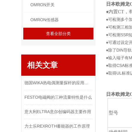
日本欧姆龙
OMRON开关
♦内置CT
♦可检测多个
OMRON传感器
♦可检测三相
查看全部分类
♦可检测SSR
♦可通过设定
♦除了DIN
♦输入端子有
相关文章
♦取得CSA标
♦取得UL标准认
德国WIKA热电偶测量探杆的应用与功能特性
日本欧姆龙
FESTO电磁阀的三种流量特性是什么
意大利ELTRA意尔创编码器主要作用
型号
力士乐REXROTH蓄能器的工作原理