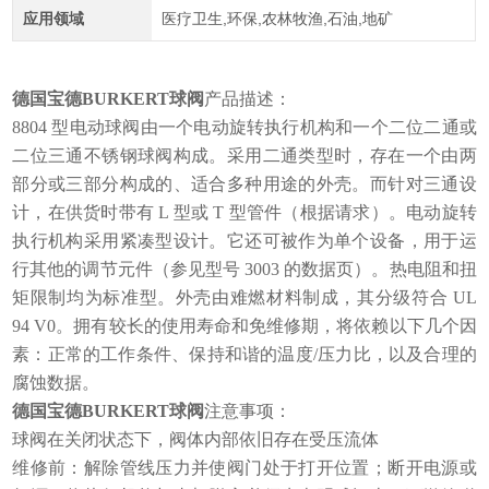
应用领域
医疗卫生,环保,农林牧渔,石油,地矿
德国宝德BURKERT球阀
产品描述：
8804 型电动球阀由一个电动旋转执行机构和一个二位二通或
二位三通不锈钢球阀构成。采用二通类型时，存在一个由两
部分或三部分构成的、适合多种用途的外壳。而针对三通设
计，在供货时带有 L 型或 T 型管件（根据请求）。电动旋转
执行机构采用紧凑型设计。它还可被作为单个设备，用于运
行其他的调节元件（参见型号 3003 的数据页）。热电阻和扭
矩限制均为标准型。外壳由难燃材料制成，其分级符合 UL
94 V0。拥有较长的使用寿命和免维修期，将依赖以下几个因
素：正常的工作条件、保持和谐的温度/压力比，以及合理的
腐蚀数据。
德国宝德BURKERT球阀
注意事项：
球阀在关闭状态下，阀体内部依旧存在受压流体
维修前：解除管线压力并使阀门处于打开位置；断开电源或