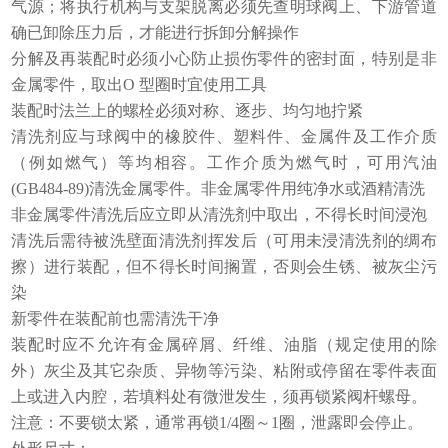
气源；将执行机构与支架脱离必须先查明球阀上、下游管道
确已卸除压力后，才能进行拆卸分解操作
分解及再装配时必须小心防止损伤零件的密封面，特别是非
金属零件，取出O 型圈时宜使用工具
装配时法兰上的螺栓必须对称、逐步、均匀地拧紧
清洗剂应与球阀中的橡胶件、塑料件、金属件及工作介质
（例如燃气）等均相容。工作介质为燃气时，可用汽油
(GB484-89)清洗金属零件。非金属零件用纯净水或酒精清洗
非金属零件清洗后应立即从清洗剂中取出，不得长时间浸泡
清洗后需待被洗壁面清洗剂挥发后（可用未浸清洗剂的绸布
擦）进行装配，但不得长时间搁置，否则会生锈、被灰尘污
染
新零件在装配前也需清洗干净
装配时应不允许有金属碎屑、纤维、油脂（规定使用的除
外）灰尘及其它杂质、异物等污染、粘附或停留在零件表面
上或进入内腔，若填料处有微泄发生，须再锁紧阀杆螺母。
注意：不要锁太紧，通常再锁1/4圈～1圈，泄露即会停止。