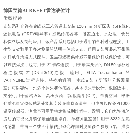
德国宝德BURKERT雷达液位计
类型描述:
支架系列允许在储罐或工艺管道上安装 120 mm 分析探头（pH/氧化
还原电位 (ORP)/电导率）或氯传感器等，涵盖通用、水处理、食品
和饮料以及制药应用。该产品系列包括用于通用的各种过程连接、卫
生型支架和用于多次测量的透明一体式支架。通用支架可带或不带保
护杆或作为浸入式配件。卫生型还提供带或不带保护杆或保护管，可
以直接焊接，也可用于 2" 卡箍连接、用于最高要求的 DN 50 螺纹过
程连接或 2" (DN 50/40)连接，适用于 GEA Tuchenhagen 的
VARINLINE 过程连接。特殊的透明一体式支架（所谓的分析测量
室）可以容纳一到多个探头和传感器，具体取决于设计。根据版本，
支架可用于蒸汽灭菌、高压灭菌、就地清洁 (CIP)、节省空间、根据
介质流量定位传感器或将其安装在垂直管道中，但也可以配备Pt1000
温度传感器。测量室可用于特定集成到过程中。透明，它们允许流体
流动的可视化并确保最佳测量条件。单槽测量室设计用于 8232 型氯
传感器；带有三个或四个槽的那些允许同时测量多个参数（氯、温度