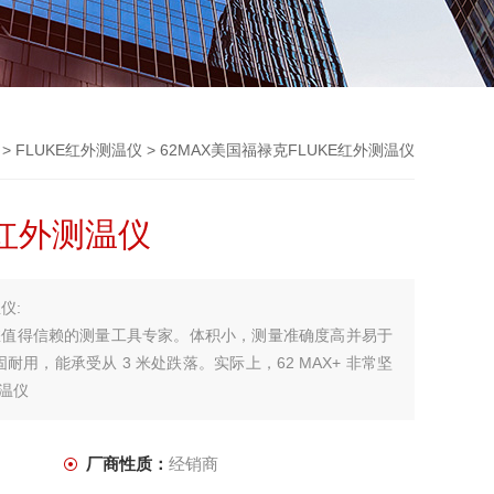
>
FLUKE红外测温仪
> 62MAX美国福禄克FLUKE红外测温仪
E红外测温仪
仪:
您值得信赖的测量工具专家。体积小，测量准确度高并易于
耐用，能承受从 3 米处跌落。实际上，62 MAX+ 非常坚
温仪
厂商性质：
经销商