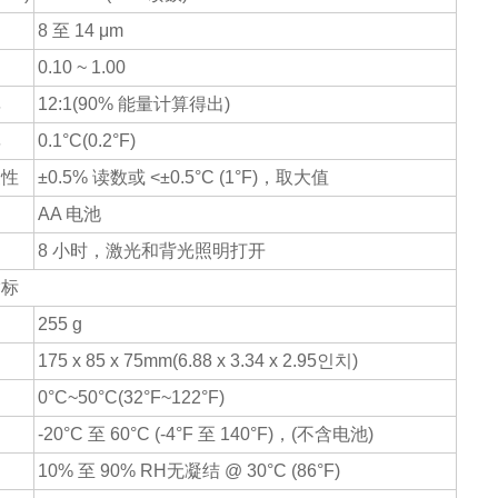
8 至 14 μm
0.10 ~ 1.00
率
12:1(90% 能量计算得出)
率
0.1°C(0.2°F)
复性
±0.5% 读数或 <±0.5°C (1°F)，取大值
AA 电池
8 小时，激光和背光照明打开
指标
255 g
175 x 85 x 75mm(6.88 x 3.34 x 2.95인치)
0°C~50°C(32°F~122°F)
-20°C 至 60°C (-4°F 至 140°F)，(不含电池)
10% 至 90% RH无凝结 @ 30°C (86°F)