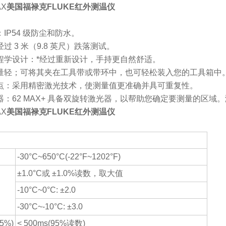
AX
美国福禄克FLUKE红外测温仪
IP54 级防尘和防水。
过 3 米（9.8 英尺）跌落测试。
程学设计：*经过重新设计，手持更自然舒适。
量轻；可将其夹在工具带或带环中，也可轻松装入您的工具箱中
点：采用精密激光技术，使测量值更准确并具可重复性。
器：62 MAX+ 具备双旋转激光器，以帮助您确定要测量的区域
AX
美国福禄克FLUKE红外测温仪
：
-30°C~650°C(-22°F~1202°F)
±1.0°C或 ±1.0%读数，取大值
-10°C~0°C: ±2.0
-30°C~-10°C: ±3.0
5%)
< 500ms(95%读数)