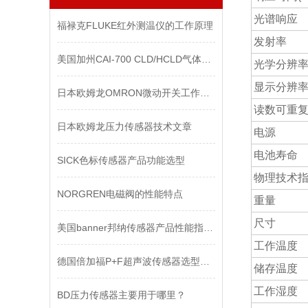
光谱响应
福禄克FLUKE红外测温仪的工作原理
发射率
美国加州CAI-700 CLD/HCLD气体分析仪
光学分辨
显示分辨
日本欧姆龙OMRON微动开关工作原理
读数可重
日本欧姆龙压力传感器技术文章
电源
电池寿命
SICK色标传感器产品功能选型
物理技术
NORGREN电磁阀的性能特点
重量
尺寸
美国banner邦纳传感器产品性能指标介绍
工作温度
德国倍加福P+F超声波传感器选型介绍
储存温度
工作湿度
BD压力传感器主要用于哪里？