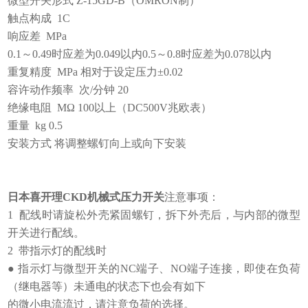
微型开关形式 Z-15GD-B（OMRON制）
触点构成 1C
响应差 MPa
0.1～0.49时应差为0.049以内0.5～0.8时应差为0.078以内
重复精度 MPa 相对于设定压力±0.02
容许动作频率 次/分钟 20
绝缘电阻 MΩ 100以上（DC500V兆欧表）
重量 kg 0.5
安装方式 将调整螺钉向上或向下安装
日本喜开理CKD机械式压力开关
注意事项：
1 配线时请旋松外壳紧固螺钉，拆下外壳后，与内部的微型
开关进行配线。
2 带指示灯的配线时
● 指示灯与微型开关的NC端子、NO端子连接，即使在负荷
（继电器等）未通电的状态下也会有如下
的微小电流流过，请注意负荷的选择。