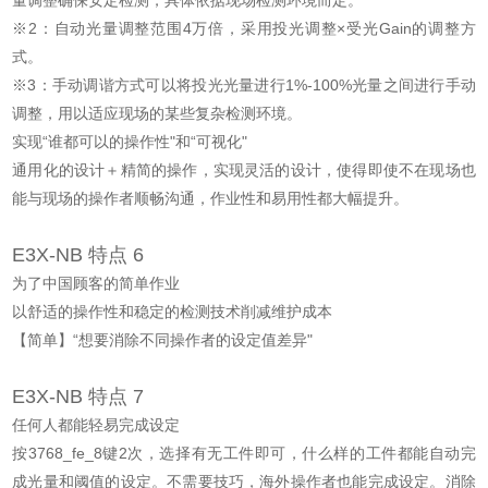
量调整确保安定检测，具体依据现场检测环境而定。
※2：自动光量调整范围4万倍，采用投光调整×受光Gain的调整方
式。
※3：手动调谐方式可以将投光光量进行1%-100%光量之间进行手动
调整，用以适应现场的某些复杂检测环境。
实现“谁都可以的操作性"和“可视化"
通用化的设计＋精简的操作，实现灵活的设计，使得即使不在现场也
能与现场的操作者顺畅沟通，作业性和易用性都大幅提升。
E3X-NB 特点 6
为了中国顾客的简单作业
以舒适的操作性和稳定的检测技术削减维护成本
【简单】“想要消除不同操作者的设定值差异"
E3X-NB 特点 7
任何人都能轻易完成设定
按3768_fe_8键2次，选择有无工件即可，什么样的工件都能自动完
成光量和阈值的设定。不需要技巧，海外操作者也能完成设定。消除