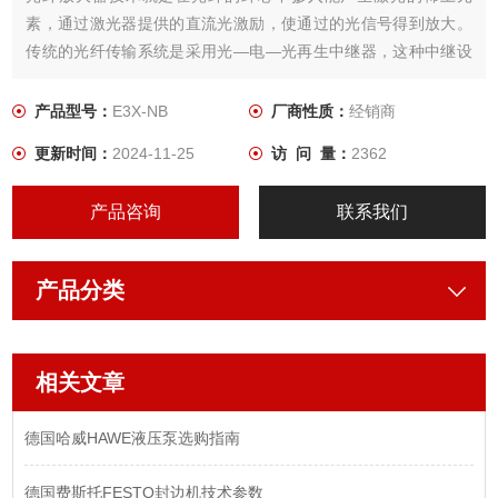
素，通过激光器提供的直流光激励，使通过的光信号得到放大。
传统的光纤传输系统是采用光—电—光再生中继器，这种中继设
备影响系统的稳定性和可靠性，为去掉上述转换过程，直接在光
路上对信号进行放大传输，就要用一个全光传输型中继器来代替
产品型号：
E3X-NB
厂商性质：
经销商
这种再生中继器。
更新时间：
2024-11-25
访 问 量：
2362
产品咨询
联系我们
产品分类
相关文章
德国哈威HAWE液压泵选购指南
德国费斯托FESTO封边机技术参数