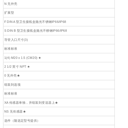
N 无外壳
扩展型
F DIN A 型卫生接线盒抛光不锈钢IP66/IP68
S DIN B 型卫生接线盒抛光不锈钢IP66/IP68
导管入口尺寸(3)
标准标准
1(4) M20 x 1.5 (CM20) ★
2 1/2 英寸 NPT ★
0 无外壳★
组装到选项
标准标准
XA 传感器单独，并组装到变送器上★
NS 无传感器★
选件（随选定型号提供）