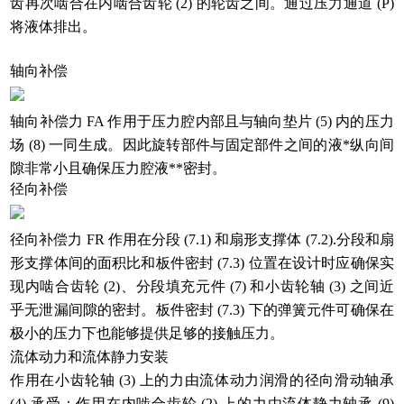
齿再次啮合在内啮合齿轮 (2) 的轮齿之间。通过压力通道 (P)
将液体排出。
轴向补偿
轴向补偿力 FA 作用于压力腔内部且与轴向垫片 (5) 内的压力
场 (8) 一同生成。因此旋转部件与固定部件之间的液*纵向间
隙非常小且确保压力腔液**密封。
径向补偿
径向补偿力 FR 作用在分段 (7.1) 和扇形支撑体 (7.2).分段和扇
形支撑体间的面积比和板件密封 (7.3) 位置在设计时应确保实
现内啮合齿轮 (2)、分段填充元件 (7) 和小齿轮轴 (3) 之间近
乎无泄漏间隙的密封。板件密封 (7.3) 下的弹簧元件可确保在
极小的压力下也能够提供足够的接触压力。
流体动力和流体静力安装
作用在小齿轮轴 (3) 上的力由流体动力润滑的径向滑动轴承
(4
)
承受；作用在内啮合齿轮 (2) 上的力由流体静力轴承 (9)