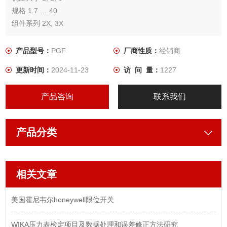
规格 1.7 … 40
组件系列 2X, 3X
zui大工作压力 250 bar
zui大排量 40.5 cm³
产品型号：
PGF
厂商性质：
经销商
更新时间：
2024-11-23
访 问 量：
1227
产品咨询
联系我们
产品分类
相关文章
美国霍尼韦尔honeywell限位开关
WIKA压力表检定项目及数据处理和误差修正方法研究