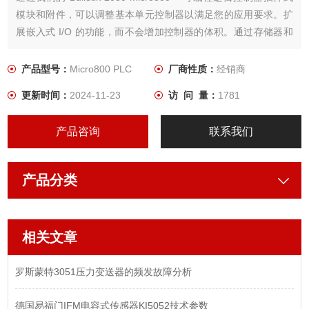
模块和附件，可以调整基本单元控制器以满足您的应用要求。扩
展嵌入式 I/O 的功能，而不会增加控制器的体积。通过存储器和
时钟模块增加系统功能。
产品型号：
Micro800 PLC
厂商性质：
经销商
更新时间：
2024-11-23
访 问 量：
1781
产品咨询
联系我们
产品分类
相关文章
罗斯蒙特3051压力变送器的频发故障分析
德国易福门IFM电容式传感器KI5052技术参数