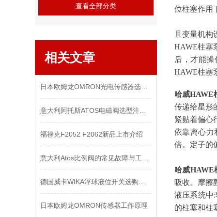
查看全部分类
位柱塞作用
且变量机构
HAWE柱
相关文章
后，才能操
HAWE柱
日本欧姆龙OMRON光电传感器选购指南
哈威HAWE
传递给星形
意大利阿托斯ATOS电磁阀选型注意事项及选型原则
紧贴着偏心
依靠离心力
福禄克F2052 F2062新品上市介绍
倍。定子的
意大利Atos比例阀的常见故障与工作原理
哈威HAWE
德国威卡WIKA浮球液位开关选购指南
吸收。摩擦
液压系统中
日本欧姆龙OMRON传感器工作原理
的柱塞和柱