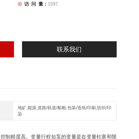
访 问 量：
1597
联系我们
地矿,能源,道路/轨道/船舶,包装/造纸/印刷,纺织/印
染
、控制精度高。变量行程短泵的变量是在变量柱塞和限