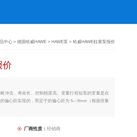
品中心
>
德国哈威HAWE
>
HAWE泵
> 哈威HAWE柱塞泵报价
报价
泵耐冲击、寿命长、控制精度高。变量行程短泵的变量是在
的偏心距实现的，而定于的偏心距为 5—9mm（根据排量
厂商性质：
经销商