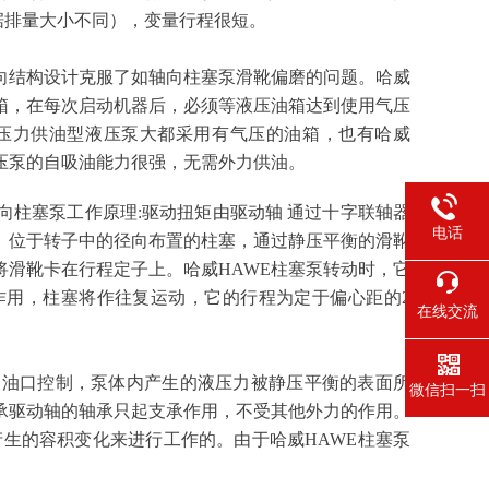
据排量大小不同），变量行程很短。
向结构设计克服了如轴向柱塞泵滑靴偏磨的问题。哈威
箱，在每次启动机器后，必须等液压油箱达到使用气压
压力供油型液压泵大都采用有气压的油箱，也有哈威
压泵的自吸油能力很强，无需外力供油。
向柱塞泵工作原理:驱动扭矩由驱动轴 通过十字联轴器
电话
。位于转子中的径向布置的柱塞，通过静压平衡的滑靴
滑靴卡在行程定子上。哈威HAWE柱塞泵转动时，它
作用，柱塞将作往复运动，它的行程为定于偏心距的2
在线交流
吸油口控制，泵体内产生的液压力被静压平衡的表面所
微信扫一扫
承驱动轴的轴承只起支承作用，不受其他外力的作用。
生的容积变化来进行工作的。由于哈威HAWE柱塞泵