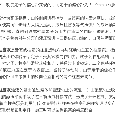
下，改变定子的偏心距实现的，而定于的偏心距为 5—9mm（根
设计为高压操纵，由控制阀进行控制。故该泵的响应速度快。径
塞泵使其抗冲击能力大幅度提高。液压柱塞泵靠气压供油的液压油
作机械。直轴斜盘式柱塞泵分为压力供油型的自吸油型两种。
塞泵本身带有补油分泵向液压泵进油口提供压力油的
。自吸油型液
柱塞泵
是活塞或柱塞的往复运动方向与驱动轴垂直的柱塞泵。径
的液压缸体转子，定子不受其它横向作用力。转子装在配流轴上
行程定子。柱塞与滑靴球铰相连，并通过卡簧锁定。二个保持环将
和液压力压在定于内表面上。当转子转动时，由于定于的偏心
偏心距可由泵体上的径向位置相对的两个柱塞来调节。
柱塞泵
油液的进出通过泵体和配流轴上的流道，并由配流轴上
副的静压平衡采取了过平衡压力补偿方法，形成了开环控制。支
:轴向柱塞泵是利用与传动轴平行的柱塞在柱塞孔内往复运动所产
塞孔都是圆形零件，加工时可以达到很高的精度配合;