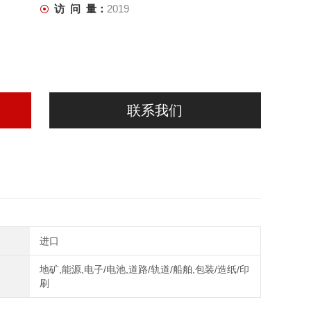
访 问 量：
2019
联系我们
进口
地矿,能源,电子/电池,道路/轨道/船舶,包装/造纸/印
刷