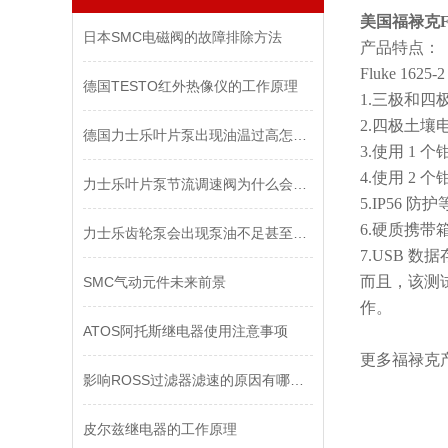
美国福禄克F
日本SMC电磁阀的故障排除方法
产品特点：
Fluke 
德国TESTO红外热像仪的工作原理
1.三极和
2.四极土壤
德国力士乐叶片泵出现油温过高怎么解决
3.使用 1
4.使用 2
力士乐叶片泵节流调速阀为什么会有前冲？怎么排除解决呢？
5.IP56 
6.硬质携带
力士乐齿轮泵会出现泵油不足甚至不泵油等故障如何处理
7.USB 数
而且，该测
SMC气动元件未来前景
作。
ATOS阿托斯继电器使用注意事项
更多福禄克
影响ROSS过滤器滤速的原因有哪些你知道么
皮尔兹继电器的工作原理