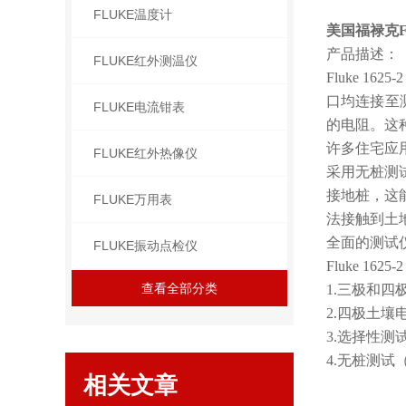
FLUKE温度计
美国福禄克F
产品描述：
FLUKE红外测温仪
Fluke 
口均连接至
FLUKE电流钳表
的电阻。这
许多住宅应
FLUKE红外热像仪
采用无桩测
接地桩，这
FLUKE万用表
法接触到土
全面的测试
FLUKE振动点检仪
Fluke 
查看全部分类
1.三极和
2.四极土
3.选择性测
4.无桩测试
相关文章