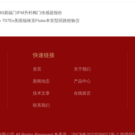
5030易福门IFM升杆阀门传感器报价
ke 707Ex美国福禄克Fluke本安型回路校验仪
快速链接
首页
关于我们
新闻动态
产品中心
技术文章
在线留言
联系我们
 All Rights Reserved
备案号：沪ICP备2022030017号-2
管理登