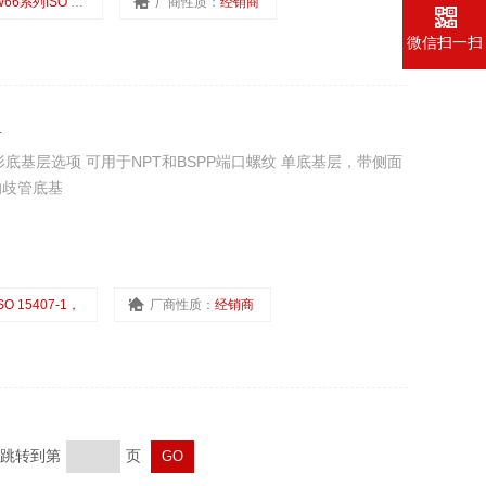
66系列ISO 15407-2
厂商性质：
经销商
微信扫一扫
组
底基层选项 可用于NPT和BSPP端口螺纹 单底基层，带侧面
的歧管底基
SO 15407-1，
厂商性质：
经销商
页 跳转到第
页