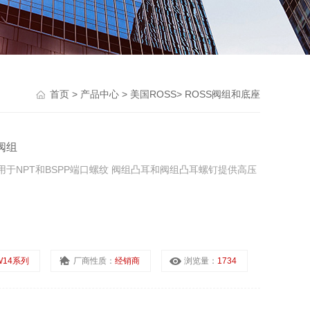
首页
>
产品中心
>
美国ROSS
>
ROSS阀组和底座
阀组
用于NPT和BSPP端口螺纹 阀组凸耳和阀组凸耳螺钉提供高压
W14系列
厂商性质：
经销商
浏览量：
1734