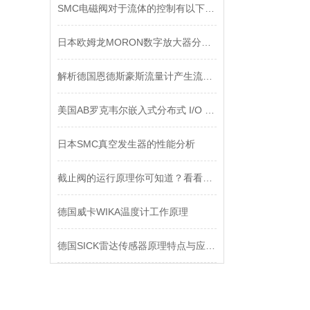
SMC电磁阀对于流体的控制有以下两种常见的类型
日本欧姆龙MORON数字放大器分离光电传感器报价
解析德国恩德斯豪斯流量计产生流体噪声的原因
美国AB罗克韦尔嵌入式分布式 I/O 模块
日本SMC真空发生器的性能分析
截止阀的运行原理你可知道？看看这些
德国威卡WIKA温度计工作原理
德国SICK雷达传感器原理特点与应用领域