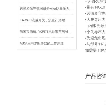
– 外部先导油
▪带有 NG
选择和保养德国威卡wika防暴压力变送器同样重要
▪必须遵守
▪大先导压
KAWAKI流量开关，流量计介绍
– 内部 先导
德国宝德BURKERT电动调节阀维修保养
▪小先导压
▪为避免出现
AB罗克韦尔断路器的工作原理
▪与型号“H
如需要了解
产品咨