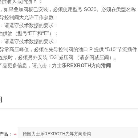
供油 X 或回油 Y ：
10，如果叠加阀板已安装，必须使用型号 SO30。必须在类型名称
先导控制阀大允许工作参数！
力：请遵守技术数据的要求！
油供油（型号“ET"和“E"）：
力：请遵守技术数据的要求！
异常高压峰值，必须在先导控制阀的油口 P 提供 “B10"节流插件
-"连接时，必须另外安装 “D3"减压阀 （请参阅减压阀）。
产品更多信息，请点击：
力士乐REXROTH方向滑阀
询
产品：