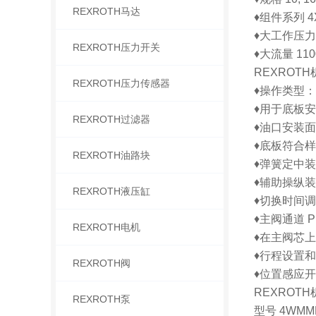
REXROTH马达
♦组件系列 4X,
♦大工作压力 3
REXROTH压力开关
♦大流量 1100
REXRO
REXROTH压力传感器
♦操作类型
♦用于底板
REXROTH过滤器
♦油口安装面符
♦底板符合样本
REXROTH油路块
♦弹簧定中
♦辅助操纵
REXROTH液压缸
♦切换时间
♦主阀通道 
REXROTH电机
♦在主阀芯
♦行程设置
REXROTH阀
♦位置感应
REXRO
REXROTH泵
型号 4WMM