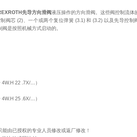
EXROTH先导方向滑阀
液压操作的方向滑阀。这些阀控制流体
控制阀芯 (2)、一个或两个复位弹簧 (3.1) 和 (3.2) 以及先
制阀是按照机械方式启动的。
4W.H 22 .7X/…）
4W.H 25 .6X/…）
只能由已授权的专业人员修改或返厂修改！