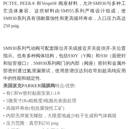
PCTFE, PEEK® 和Vespel® 阀座材料，允许SM930与多种工
艺流体兼容。这些材料由SM955系列严格设计组成，使
SM930系列具有强耐腐蚀性和更高循环寿命，入口压力高达
250 psig.
SM930系列气动阀可配套限位开关或接近开关提供开-关位置
指示。也有多种阀体结构，包括930Y（Y阀）和930（面密封
和短管接口）. SM930系列阀门的内部（阀座）密封和金属外
部密封通过氦泄漏测试，使用质谱仪达到在苛刻超高纯应用
中的性能和稳定性.
美国派克PARKER隔膜阀
特点/优势:
• 有C和W密封贴面安装1-1/8
• 5微英寸(Ra粗糙度)电抛光表面处理
• 高循环寿命(包括腐蚀性工矿)
• 内部无弹簧无螺纹，大限度地减少粒子生成和气体截留
• 压力范围：真空到250 psig