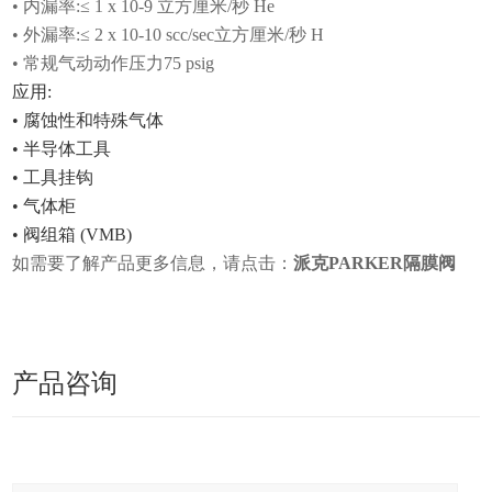
• 内漏率:≤ 1 x 10-9 立方厘米/秒 He
• 外漏率:≤ 2 x 10-10 scc/sec立方厘米/秒 H
• 常规气动动作压力75 psig
应用:
• 腐蚀性和特殊气体
• 半导体工具
• 工具挂钩
• 气体柜
• 阀组箱 (VMB)
如需要了解产品更多信息，请点击：
派克PARKER隔膜阀
产品咨询