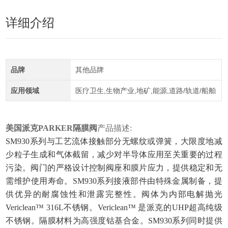
详细介绍
品牌
其他品牌
应用领域
医疗卫生,生物产业,地矿,能源,道路/轨道/船舶
美国派克PARKER隔膜阀
产品描述:
SM930系列与工艺流体接触部分无螺纹或弹簧，大限度地减
少粒子生成和气体截留，减少对半导体应用至关重要的过程
污染。阀门的严格设计控制阀座和膜片应力，提供稳定和无
需维护使用寿命。SM930系列接液部件由特殊金属制备，提
供优异的耐腐蚀性和泄露完整性。阀体为内部电解抛光
Vericlean™ 316L不锈钢。Vericlean™ 是派克的UHP超高纯级
不锈钢。隔膜材料为高强度钴基合金。SM930系列同时提供