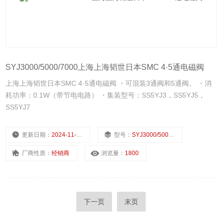
SYJ3000/5000/7000上海上海韬世日本SMC 4·5通电磁阀
上海上海韬世日本SMC 4·5通电磁阀 ・可混装3通阀和5通阀。 ・消
耗功率：0.1W（带节电电路） ・集装型号：SS5YJ3，SS5YJ5，
SS5YJ7
更新日期：
2024-11-22
型号：
SYJ3000/5000/7000
厂商性质：
经销商
浏览量：
1800
下一页
末页