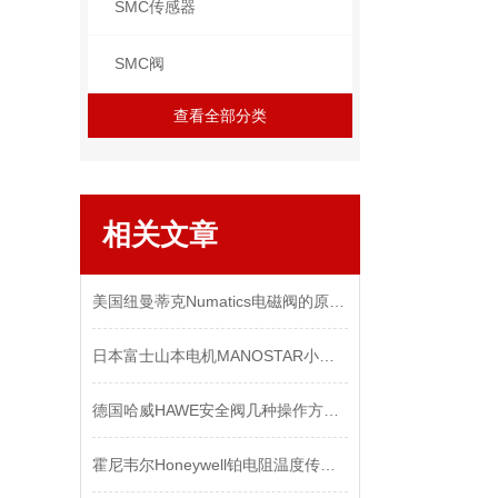
SMC传感器
SMC阀
查看全部分类
相关文章
美国纽曼蒂克Numatics电磁阀的原理及特点讲解
日本富士山本电机MANOSTAR小型微差压表WO70系列
德国哈威HAWE安全阀几种操作方法共享
霍尼韦尔Honeywell铂电阻温度传感器R300-F35-M14-C