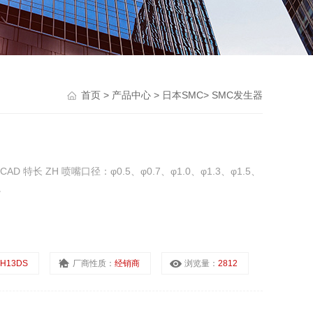
首页
>
产品中心
>
日本SMC
>
SMC发生器
 特长 ZH 喷嘴口径：φ0.5、φ0.7、φ1.0、φ1.3、φ1.5、
。
ZH13DS
厂商性质：
经销商
浏览量：
2812